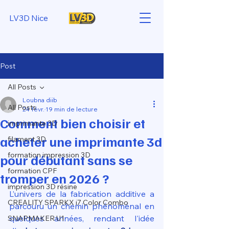
LV3D Nice
Post
All Posts
Loubna diib
All Posts
24 févr.
19 min de lecture
Comment bien choisir et
imprimante 3D
acheter une imprimante 3d
filament 3D
formation impression 3D
pour débutant sans se
formation CPF
tromper en 2026 ?
impression 3D résine
L’univers de la fabrication additive a 
CREALITY SPARKX i7 Color Combo
parcouru un chemin phénoménal en 
quelques années, rendant l'idée 
SNAPMAKER U1