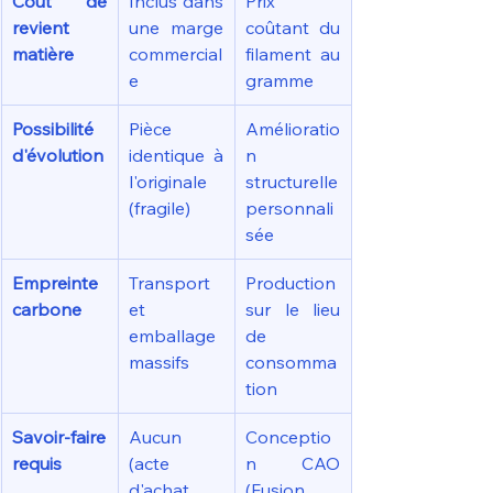
Coût de 
Inclus dans 
Prix 
revient 
une marge 
coûtant du 
matière
commercial
filament au 
e
gramme
Possibilité 
Pièce 
Amélioratio
d'évolution
identique à 
n 
l'originale 
structurelle 
(fragile)
personnali
sée
Empreinte 
Transport 
Production 
carbone
et 
sur le lieu 
emballage 
de 
massifs
consomma
tion
Savoir-faire 
Aucun 
Conceptio
requis
(acte 
n CAO 
d'achat 
(Fusion 