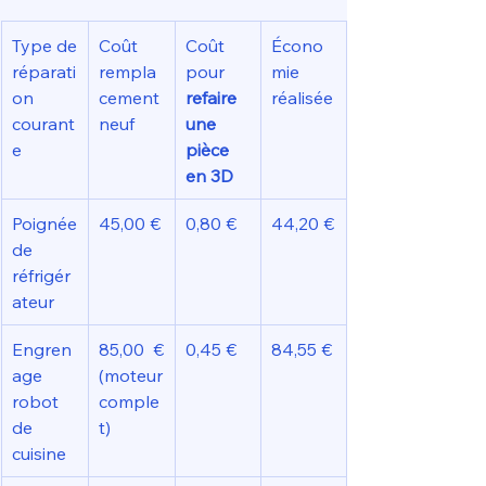
Type de 
Coût 
Coût 
Écono
réparati
rempla
pour 
mie 
on 
cement 
refaire 
réalisée
courant
neuf
une 
e
pièce 
en 3D
Poignée 
45,00 €
0,80 €
44,20 €
de 
réfrigér
ateur
Engren
85,00 € 
0,45 €
84,55 €
age 
(moteur 
robot 
comple
de 
t)
cuisine