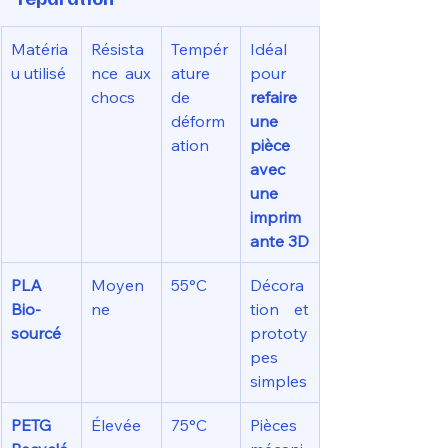
Matéria
Résista
Tempér
Idéal 
u utilisé
nce aux 
ature 
pour 
chocs
de 
refaire 
déform
une 
ation
pièce 
avec 
une 
imprim
ante 3D
PLA 
Moyen
55°C
Décora
Bio-
ne
tion et 
sourcé
prototy
pes 
simples
PETG 
Élevée
75°C
Pièces 