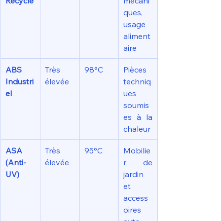
Recyclé
mécani
ques, 
usage 
aliment
aire
ABS 
Très 
98°C
Pièces 
Industri
élevée
techniq
el
ues 
soumis
es à la 
chaleur
ASA 
Très 
95°C
Mobilie
(Anti-
élevée
r de 
UV)
jardin 
et 
access
oires 