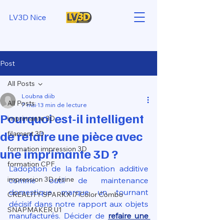
LV3D Nice
Post
All Posts
Loubna diib
All Posts
7 mai
13 min de lecture
Pourquoi est-il intelligent
imprimante 3D
de refaire une pièce avec
filament 3D
formation impression 3D
une imprimante 3D ?
formation CPF
L’adoption de la fabrication additive 
impression 3D résine
comme outil de maintenance 
domestique marque un tournant 
CREALITY SPARKX i7 Color Combo
décisif dans notre rapport aux objets 
SNAPMAKER U1
manufacturés. Décider de 
refaire une 