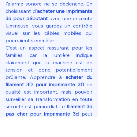
l'alarme sonore ne se déclenche. En 
choisissant d'
acheter une imprimante 
3d pour débutant
 avec une enceinte 
lumineuse, vous gardez un contrôle 
visuel sur les câbles mobiles qui 
pourraient s'emmêler.
C'est un aspect rassurant pour les 
familles, car la lumière indique 
clairement que la machine est en 
tension et donc potentiellement 
brûlante. Apprendre à 
acheter du 
filament 3D pour imprimante 3D
 de 
qualité est important, mais pouvoir 
surveiller sa transformation en toute 
sécurité est primordial. Le 
filament 3d 
pas cher pour imprimante 3d
 peut 
parfois être plus cassant ; une lumière 
vive permet de repérer un fil qui s'est 
rompu avant qu'il n'entre dans le 