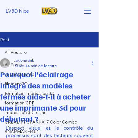
LV3D Nice
Post
All Posts
Loubna diib
All Posts
30 avr.
14 min de lecture
Pourquoi l'éclairage
imprimante 3D
intégré des modèles
filament 3D
formation impression 3D
fermés aide-t-il à acheter
formation CPF
une imprimante 3d pour
impression 3D résine
débutant ?
CREALITY SPARKX i7 Color Combo
L'aspect visuel et le contrôle du 
SNAPMAKER U1
processus sont des facteurs souvent 