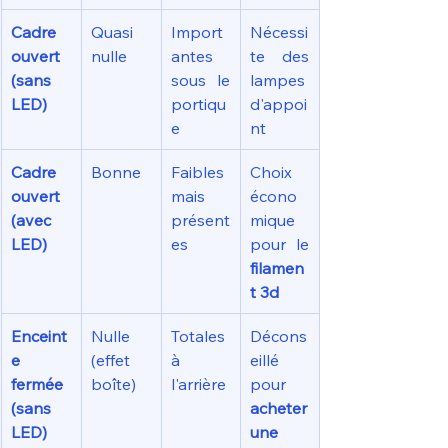
Cadre 
Quasi 
Import
Nécessi
ouvert 
nulle
antes 
te des 
(sans 
sous le 
lampes 
LED)
portiqu
d'appoi
e
nt
Cadre 
Bonne
Faibles 
Choix 
ouvert 
mais 
écono
(avec 
présent
mique 
LED)
es
pour le 
filamen
t 3d
Enceint
Nulle 
Totales 
Décons
e 
(effet 
à 
eillé 
fermée 
boîte)
l'arrière
pour 
(sans 
acheter 
LED)
une 