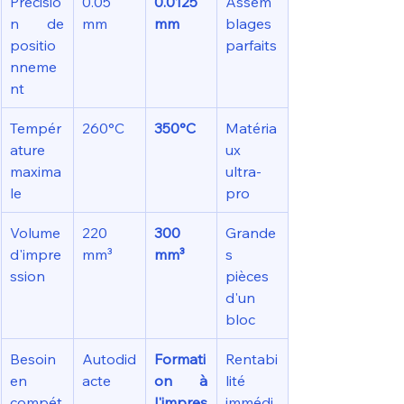
Précisio
0.05 
0.0125 
Assem
n de 
mm
mm
blages 
positio
parfaits
nneme
nt
Tempér
260°C
350°C
Matéria
ature 
ux 
maxima
ultra-
le
pro
Volume 
220 
300 
Grande
d'impre
mm³
mm³
s 
ssion
pièces 
d'un 
bloc
Besoin 
Autodid
Formati
Rentabi
en 
acte
on à 
lité 
compét
l'impres
immédi