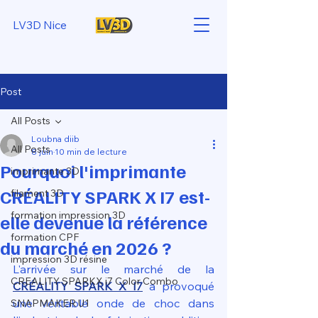
LV3D Nice
Post
All Posts
Loubna diib
All Posts
8 juin
10 min de lecture
Pourquoi l'imprimante
imprimante 3D
CRÉALITY SPARK X I7 est-
filament 3D
formation impression 3D
elle devenue la référence
formation CPF
du marché en 2026 ?
impression 3D résine
L'arrivée sur le marché de la 
CREALITY SPARKX i7 Color Combo
CRÉALITY SPARK X I7
 a provoqué 
une véritable onde de choc dans 
SNAPMAKER U1