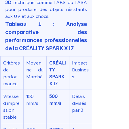
3D
 technique comme l'ABS ou l'ASA 
pour produire des objets résistants 
aux UV et aux chocs.
Tableau 1 : Analyse 
comparative des 
performances professionnelles 
de la CRÉALITY SPARK X I7
Critères 
Moyen
CRÉALI
Impact 
de 
ne du 
TY 
Busines
perfor
Marché
SPARK 
s
mance
X I7
Vitesse 
150 
500 
Délais 
d'impre
mm/s
mm/s
divisés 
ssion 
par 3
stable