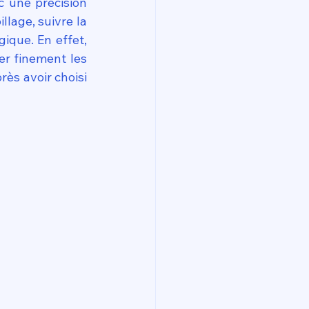
 une précision 
chirurgicale. Pour optimiser ces processus complexes et minimiser le gaspillage, suivre la 
 est devenu un réflexe stratégique. En effet, 
er finement les 
ès avoir choisi 