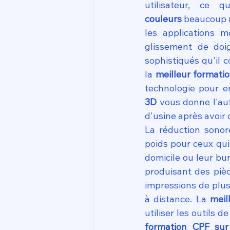
utilisateur, ce q
couleurs
 beaucoup m
les applications m
glissement de doig
sophistiqués qu'il 
la 
meilleur formati
technologie pour en
3D
 vous donne l'a
d'usine après avoir 
La réduction sonor
poids pour ceux qui
domicile ou leur bu
produisant des pièc
impressions de plusi
à distance. La 
meil
utiliser les outils 
formation CPF su