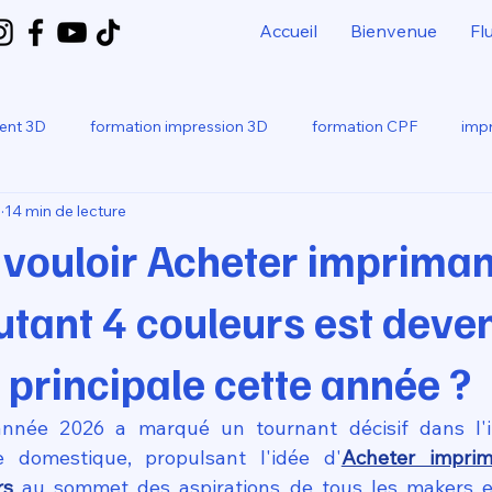
Accueil
Bienvenue
Fl
ment 3D
formation impression 3D
formation CPF
impr
.
14 min de lecture
bo
SNAPMAKER U1
 vouloir Acheter imprima
tant 4 couleurs est deven
principale cette année ?
année 2026 a marqué un tournant décisif dans l'in
ve domestique, propulsant l'idée d'
Acheter imprim
rs
 au sommet des aspirations de tous les makers en