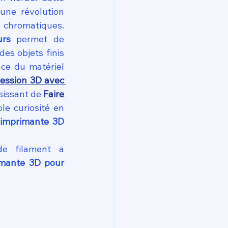
une révolution 
s chromatiques. 
urs
 permet de 
es objets finis 
ce du matériel 
ession 3D avec 
sissant de 
Faire 
le curiosité en 
imprimante 3D 
e filament a 
mante 3D pour 