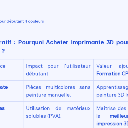
our débutant 4 couleurs
tif : Pourquoi Acheter imprimante 3D pour
 ?
nce
Impact pour l'utilisateur 
débutant
Formation C
ate
Pièces multicolores sans 
Apprentis
peinture manuelle.
peinture 3D lo
es
Utilisation de matériaux 
Maîtrise des 
solubles (PVA).
la 
meille
impression 3