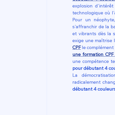
explosion d'intérê
technologique où l'a
Pour un néophyte
s'affranchir de la b
et vibrants dès la 
exige une maîtrise l
CPF
 le complément 
une formation CPF
une compétence tech
pour débutant 4 co
La démocratisati
radicalement chang
débutant 4 couleur