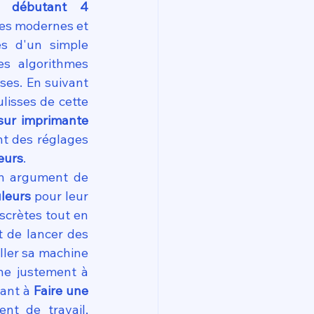
 débutant 4 
es modernes et 
s d'un simple 
s algorithmes 
es. En suivant 
lisses de cette 
sur imprimante 
t des réglages 
eurs
.
n argument de 
leurs
 pour leur 
crètes tout en 
 de lancer des 
ller sa machine 
ne justement à 
ant à 
Faire une 
nt de travail, 