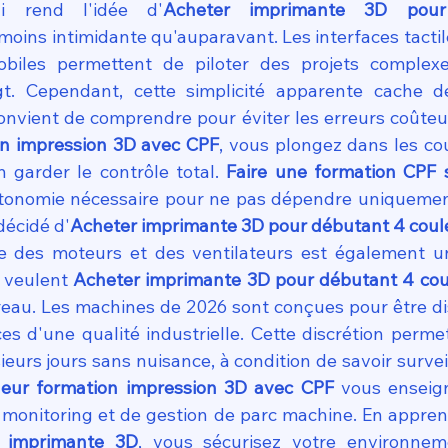
ui rend l'idée d'
Acheter imprimante 3D pour
oins intimidante qu'auparavant. Les interfaces tactil
obiles permettent de piloter des projets complexe
t. Cependant, cette simplicité apparente cache de
convient de comprendre pour éviter les erreurs coûteus
on impression 3D avec CPF
, vous plongez dans les cou
 garder le contrôle total. 
Faire une formation CPF 
utonomie nécessaire pour ne pas dépendre uniquemen
décidé d'
Acheter imprimante 3D pour débutant 4 coul
e des moteurs et des ventilateurs est également u
 veulent 
Acheter imprimante 3D pour débutant 4 cou
reau. Les machines de 2026 sont conçues pour être dis
es d'une qualité industrielle. Cette discrétion permet
eurs jours sans nuisance, à condition de savoir survei
leur formation impression 3D avec CPF
 vous enseig
de monitoring et de gestion de parc machine. En appren
r imprimante 3D
, vous sécurisez votre environneme