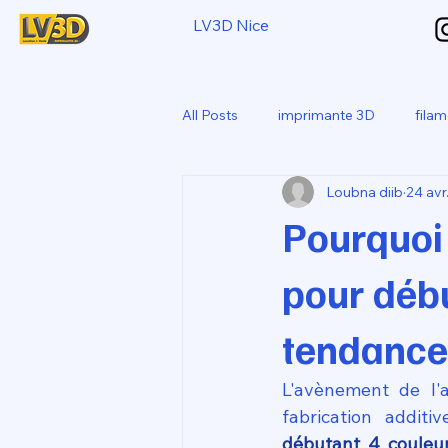
LV3D Nice
All Posts
imprimante 3D
fila
Loubna diib
24 avr
CREALITY SPARKX i7 Color Com
Pourquoi
pour débu
tendance 
L'avènement de l'
fabrication additi
débutant 4 couleu