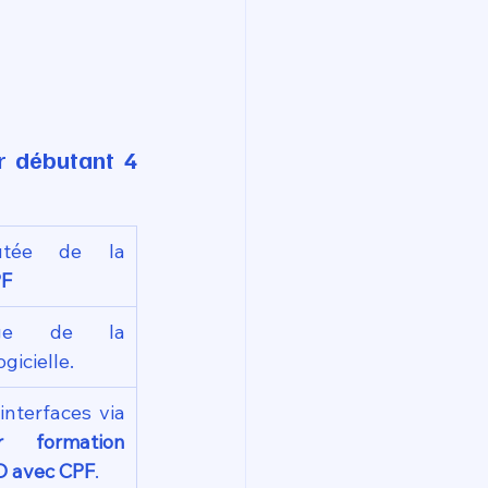
 débutant 4 
Valeur ajoutée de la 
PF
sage de la 
gicielle.
interfaces via 
ur formation 
D avec CPF
.