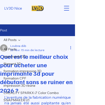
LV3D Nice
Post
All Posts
Loubna diib
All Posts
26 févr.
15 min de lecture
Quel est le meilleur choix
imprimante 3D
pour acheter une
filament 3D
formation impression 3D
imprimante 3d pour
formation CPF
débutant sans se ruiner en
impression 3D résine
2026 ?
CREALITY SPARKX i7 Color Combo
L'aventure de la fabrication numérique 
SNAPMAKER U1
n'a jamais été aussi palpitante qu'en 