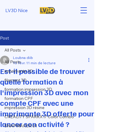
LV3D Nice
Post
All Posts
Loubna diib
All Posts
10 févr.
11 min de lecture
Est-il possible de trouver
imprimante 3D
quelle formation à
filament 3D
formation impression 3D
l'impression 3D avec mon
formation CPF
compte CPF avec une
impression 3D résine
imprimante 3D offerte pour
CREALITY SPARKX i7 Color Combo
lancer son activité ?
SNAPMAKER U1