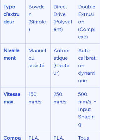
Type 
Bowde
Direct 
Double 
d'extru
n 
Drive 
Extrusi
deur
(Simple
(Polyval
on 
)
ent)
(Compl
exe)
Nivelle
Manuel 
Autom
Auto-
ment
ou 
atique 
calibrati
assisté
(Capte
on 
ur)
dynami
que
Vitesse 
150 
250 
500 
max
mm/s
mm/s
mm/s + 
Input 
Shapin
g
Compa
PLA, 
PLA, 
Tous 