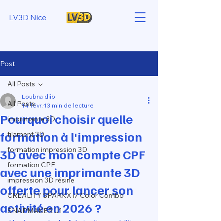
LV3D Nice
Post
All Posts
Loubna diib
All Posts
14 févr.
13 min de lecture
Pourquoi choisir quelle
imprimante 3D
formation à l'impression
filament 3D
formation impression 3D
3D avec mon compte CPF
formation CPF
avec une imprimante 3D
impression 3D résine
offerte pour lancer son
CREALITY SPARKX i7 Color Combo
activité en 2026 ?
SNAPMAKER U1