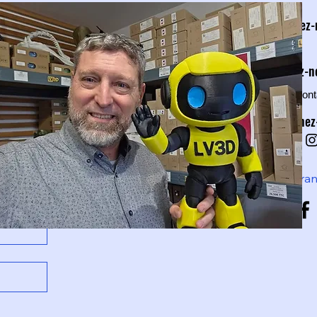
Appelez
Écrivez-
lv3dcon
on
Abonnez
Nice, Fra