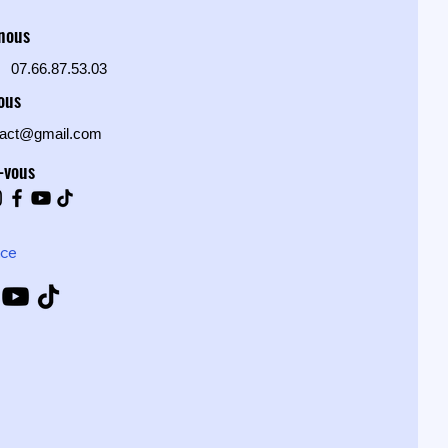
-nous
07.66.87.53.03
nous
tact@gmail.com
-vous
nce