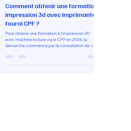
Loubna diib
19 mai
12 min de lecture
Comment obtenir une formation
impression 3d avec imprimante
fourni CPF ?
Pour obtenir une formation à l'impression 3D
avec machine incluse via le CPF en 2026, la
démarche commence par la consultation de vos
droits sur le portail officiel
MonCompteFormation. Il est essentiel de
sélectionner un parcours certifié Qualiopi qui
intègre explicitement une imprimante haute
performance (vitesse de 500 mm/s) comme
support pédagogique. Une fois le dossier de
financement validé, vous recevez votre matériel
directement à domicile