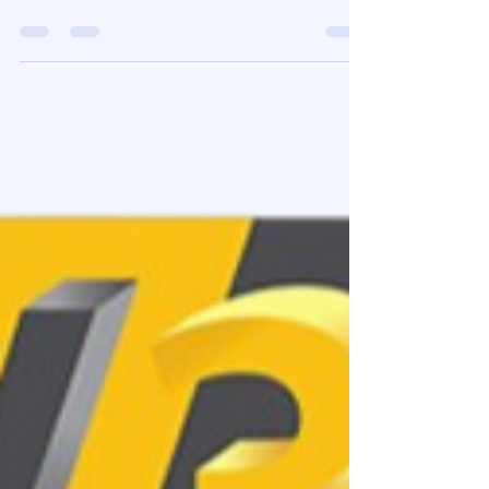
avec une imprimante 3Dpour
réparer ses objets ?
Fabriquer soi-même une pièce de rechange avec
une imprimante 3D en 2026 repose sur un
processus de rétro-ingénierie simplifié mais
rigoureux. La première étape consiste à extraire
les côtes précises de l'élément défectueux à
l'aide d'un pied à coulisse numérique, puis à
reconstruire la géométrie sur un logiciel de
conception paramétrique comme Fusion 360,
une compétence clé valorisée par les formations
CPF. Pour garantir une réparation fonctionnelle