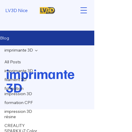
LV3D Nice
Blog
imprimante 3D
All Posts
imprimante
imprimante 3D
filament 3D
3D
formation
impression 3D
formation CPF
impression 3D
résine
CREALITY
SPARKX i7 Color