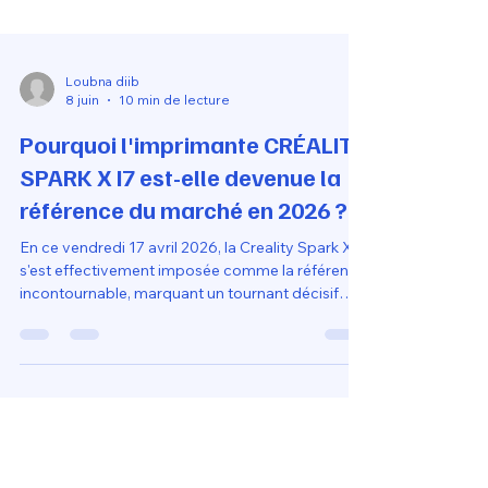
Loubna diib
8 juin
10 min de lecture
Pourquoi l'imprimante CRÉALITY
SPARK X I7 est-elle devenue la
référence du marché en 2026 ?
En ce vendredi 17 avril 2026, la Creality Spark X i7
s'est effectivement imposée comme la référence
incontournable, marquant un tournant décisif
pour la marque. Si elle domine les comparatifs ce
trimestre, c'est parce qu'elle a réussi à résoudre le
"triangle d'or" de l'impression 3D : vitesse
extrême, intelligence autonome et prix ultra-
compétitif.