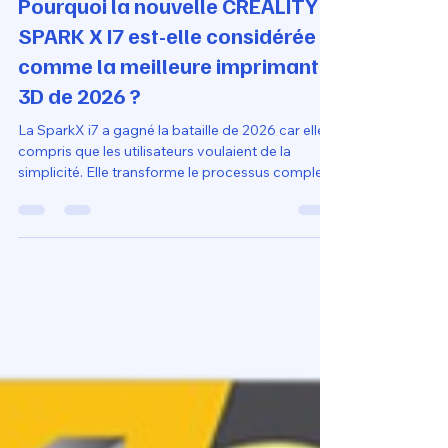
Loubna diib
18 mai
12 min de lecture
Pourquoi la nouvelle CRÉALITY
SPARK X I7 est-elle considérée
comme la meilleure imprimante
3D de 2026 ?
La SparkX i7 a gagné la bataille de 2026 car elle a
compris que les utilisateurs voulaient de la
simplicité. Elle transforme le processus complexe
de l'impression 3D en une expérience de
consommation simple, presque comme une
imprimante papier, tout en restant assez robuste
pour des projets d'ingénierie légère grâce à sa
buse en acier trempé.