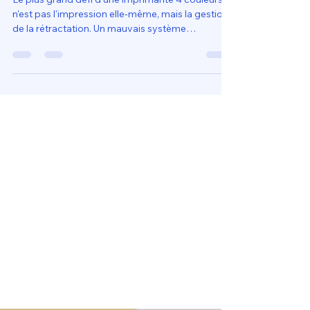
Loubna diib
15 mai
10 min de lecture
Quels sont les critères
essentiels pour Acheter
imprimante 3D pour débutant 4
couleurs sans se tromper ?
Le plus grand défi d'une imprimante 4 couleurs
n'est pas l'impression elle-même, mais la gestion
de la rétractation. Un mauvais système
provoquera des colmatages fréquents dans la
tête d'impression lors des va-et-vient entre les
bobines. Choisir un modèle éprouvé en 2026
signifie opter pour une mécanique où le chemin
du filament est le plus court et le plus fluide
possible.