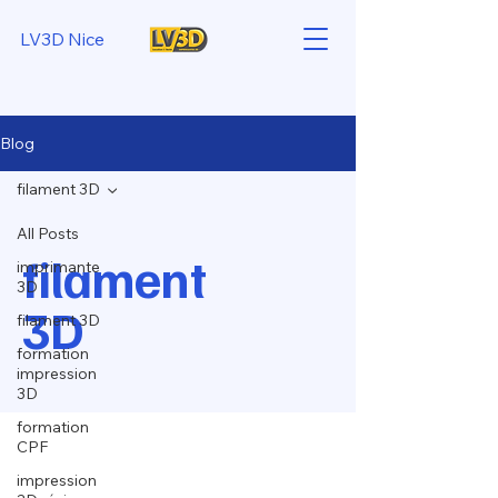
LV3D Nice
Blog
filament 3D
All Posts
filament
imprimante
3D
3D
filament 3D
formation
impression
3D
formation
CPF
impression