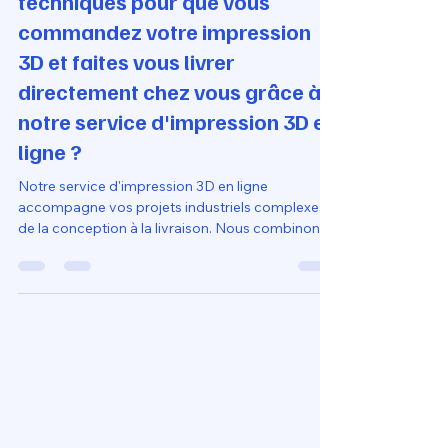
17 mai
21 min de lecture
Quelles sont les étapes
techniques pour que vous
commandez votre impression
3D et faites vous livrer
directement chez vous grâce à
notre service d'impression 3D en
ligne ?
Notre service d'impression 3D en ligne
accompagne vos projets industriels complexes
de la conception à la livraison. Nous combinons
puissance de fabrication, expertise technique et
rigueur de contrôle qualité pour transformer vos
fichiers 3D les plus exigeants en composants
finis, livrés directement à votre adresse, tout en
simplifiant drastiquement la gestion de votre
chaîne d'approvisionnement.