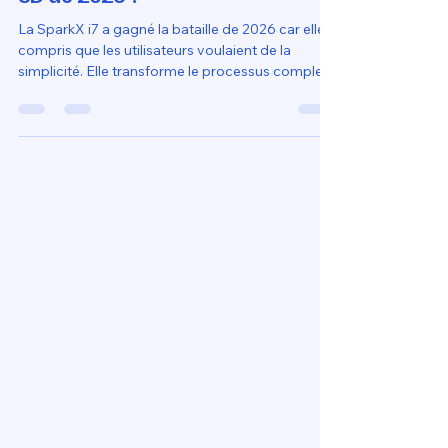
comme la meilleure imprimante
3D de 2026 ?
La SparkX i7 a gagné la bataille de 2026 car elle a
compris que les utilisateurs voulaient de la
simplicité. Elle transforme le processus complexe
de l'impression 3D en une expérience de
consommation simple, presque comme une
imprimante papier, tout en restant assez robuste
pour des projets d'ingénierie légère grâce à sa
buse en acier trempé.