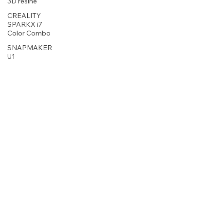
3D résine
CREALITY
SPARKX i7
Color Combo
SNAPMAKER
U1