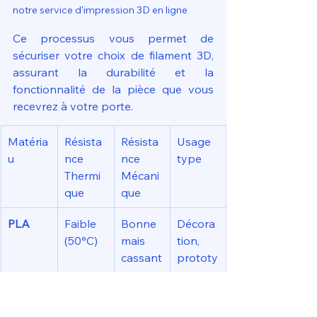
notre service d'impression 3D en ligne
Ce processus vous permet de 
sécuriser votre choix de filament 3D, 
assurant la durabilité et la 
fonctionnalité de la pièce que vous 
recevrez à votre porte.
Matéria
Résista
Résista
Usage 
u
nce 
nce 
type
Thermi
Mécani
que
que
PLA
Faible 
Bonne 
Décora
(50°C)
mais 
tion, 
cassant
prototy
pes
PETG
Moyen
Excelle
Pièces 