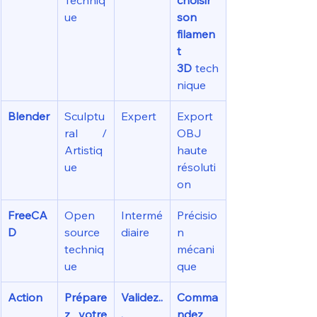
Techniq
choisir 
ue
son 
filamen
t 
3D
 tech
nique
Blender
Sculptu
Expert
Export 
ral / 
OBJ 
Artistiq
haute 
ue
résoluti
on
FreeCA
Open 
Intermé
Précisio
D
source 
diaire
n 
techniq
mécani
ue
que
Action
Prépare
Validez..
Comma
z votre 
.
ndez 