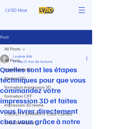
LV3D Nice
Post
All Posts
Loubna diib
All Posts
17 mai
21 min de lecture
Quelles sont les étapes
imprimante 3D
techniques pour que vous
filament 3D
formation impression 3D
commandez votre
formation CPF
impression 3D et faites
impression 3D résine
vous livrer directement
CREALITY SPARKX i7 Color Combo
chez vous grâce à notre
SNAPMAKER U1