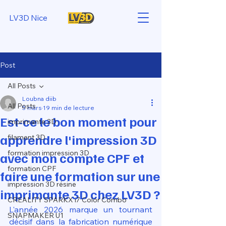
LV3D Nice
Post
All Posts
Loubna diib
All Posts
5 mars
19 min de lecture
Est-ce le bon moment pour
imprimante 3D
apprendre l'impression 3D
filament 3D
formation impression 3D
avec mon compte CPF et
formation CPF
faire une formation sur une
impression 3D résine
imprimante 3D chez LV3D ?
CREALITY SPARKX i7 Color Combo
L'année 2026 marque un tournant 
SNAPMAKER U1
décisif dans la fabrication numérique 