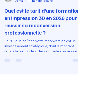
Loubna diib
24 mai
14 min de lecture
Quel est le tarif d’une formation
en impression 3D en 2026 pour
réussir sa reconversion
professionnelle ?
En 2026, le coût de votre reconversion est un
investissement stratégique, dont le montant
reflète la profondeur des compétences acquises
et la reconnaissance du titre sur le marché. En
ciblant des formations longues et certifiantes,
vous garantissez la crédibilité de votre nouveau
profil professionnel tout en profitant des
dispositifs de financement public qui sécurisent
votre transition vers l'industrie 4.0 sans peser sur
votre budget personnel.