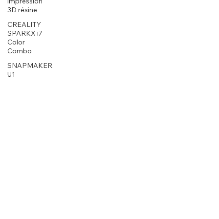
impression
3D résine
CREALITY
SPARKX i7
Color
Combo
SNAPMAKER
U1