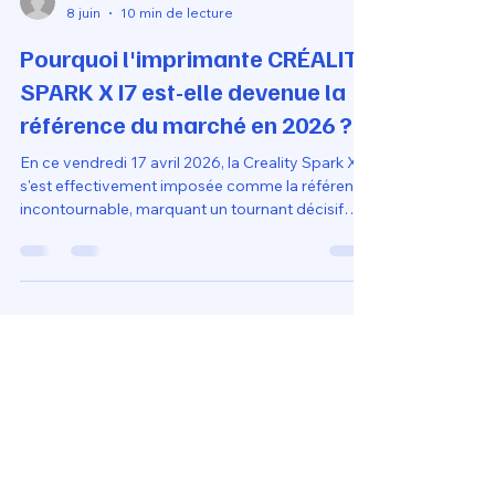
Loubna diib
8 juin
10 min de lecture
Pourquoi l'imprimante CRÉALITY
SPARK X I7 est-elle devenue la
référence du marché en 2026 ?
En ce vendredi 17 avril 2026, la Creality Spark X i7
s'est effectivement imposée comme la référence
incontournable, marquant un tournant décisif
pour la marque. Si elle domine les comparatifs ce
trimestre, c'est parce qu'elle a réussi à résoudre le
"triangle d'or" de l'impression 3D : vitesse
extrême, intelligence autonome et prix ultra-
compétitif.