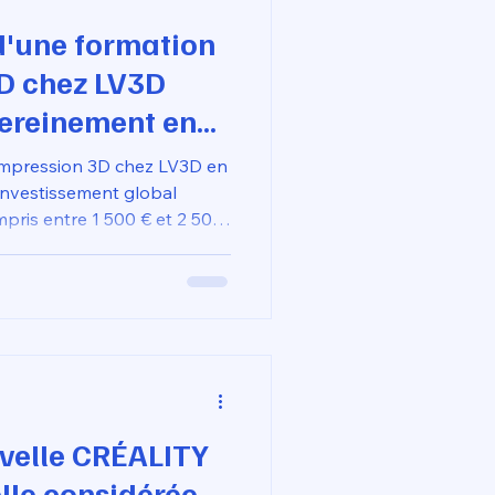
 d'une formation
3D chez LV3D
sereinement en
l'impression 3D chez LV3D en
 investissement global
pris entre 1 500 € et 2 500
inclus. Ce tarif est
a le CPF, permettant ainsi
ans avance de frais
e non seulement
ue certifié Qualiopi sur
velle CRÉALITY
lle considérée