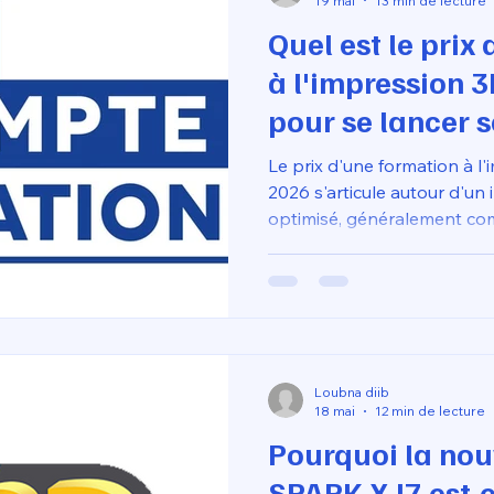
19 mai
13 min de lecture
Quel est le prix
à l'impression 
pour se lancer 
2026 ?
Le prix d'une formation à 
2026 s'articule autour d'un
optimisé, généralement com
€, selon le pack de matériel 
intégralement finançable vi
de se lancer sereinement s
personnels. Le coût couvr
l'accompagnement pédagogiq
Fusion 360
Loubna diib
18 mai
12 min de lecture
Pourquoi la nou
SPARK X I7 est-e