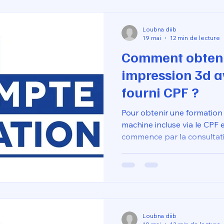
sécurisent votre transition v
peser sur votre budget per
Loubna diib
19 mai
12 min de lecture
Comment obteni
impression 3d 
fourni CPF ?
Pour obtenir une formation
machine incluse via le CPF
commence par la consultatio
portail officiel MonCompteF
sélectionner un parcours cer
explicitement une imprima
(vitesse de 500 mm/s) co
Une fois le dossier de fina
votre matériel directement 
Loubna diib