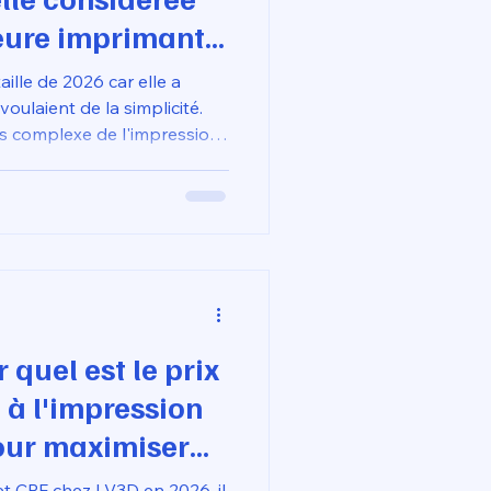
eure imprimante
ille de 2026 car elle a
voulaient de la simplicité.
us complexe de l'impression
onsommation simple,
nte papier, tout en restant
ets d'ingénierie légère
empé.
quel est le prix
 à l'impression
our maximiser
 ?
t CPF chez LV3D en 2026, il