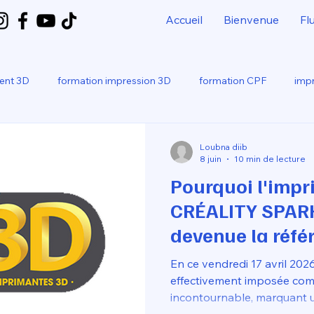
Accueil
Bienvenue
Fl
ment 3D
formation impression 3D
formation CPF
impr
bo
SNAPMAKER U1
Loubna diib
8 juin
10 min de lecture
Pourquoi l'imp
CRÉALITY SPARK 
devenue la réfé
en 2026 ?
En ce vendredi 17 avril 2026,
effectivement imposée com
incontournable, marquant u