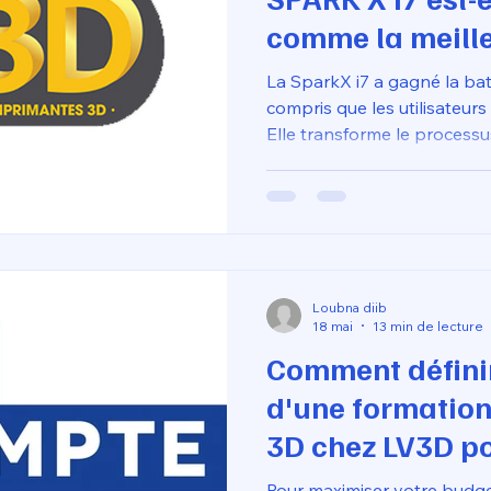
comme la meill
3D de 2026 ?
La SparkX i7 a gagné la bata
compris que les utilisateurs 
Elle transforme le process
3D en une expérience de c
presque comme une imprima
assez robuste pour des proj
grâce à sa buse en acier tr
Loubna diib
18 mai
13 min de lecture
Comment définir 
d'une formation
3D chez LV3D p
son budget CPF
Pour maximiser votre budge