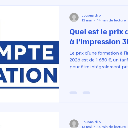
possible.
Loubna diib
13 mai
14 min de lecture
Quel est le prix
à l'impression 
Le prix d'une formation à 
2026 est de 1 650 €, un tar
pour être intégralement pr
(Compte Personnel de Forma
inclus" certifié Qualiopi ne 
transfert de connaissances 
propriétaire d'une imprim
capable d'atteindre 500 mm
$\pm 0,02$ mm.
Loubna diib
13 mai
14 min de lecture