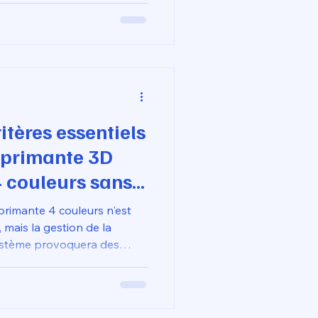
oyens mis en œuvre. Pour un
1 650 €, ce label garantit
votre CPF finance un
ccompagnement expert sur
itères essentiels
mprimante 3D
 couleurs sans
primante 4 couleurs n'est
 mais la gestion de la
système provoquera des
a tête d'impression lors
obines. Choisir un modèle
pter pour une mécanique où
plus court et le plus fluide