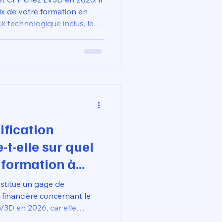
prix de votre formation en
k technologique inclus, le
 parcours complet
autour de 1 650 €. Ce
t calculé pour couvrir
ogiques certifiés Qualiopi
 devenir propriétaire d'une
nce capable d'atteindre
ification
-t-elle sur quel
e formation à
 chez LV3D ?
nstitue un gage de
 financière concernant le
V3D en 2026, car elle
adéquation entre le coût