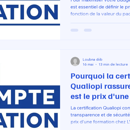
est essentiel de définir le 
fonction de la valeur du pac
tarif de référence pour un
s'établissant généralement 
montant est stratégiquemen
l'intégralité des frais pédag
tout en vous permettant de
imprimante haute performa
Loubna diib
500 mm/s.
16 mai
13 min de lecture
Pourquoi la cert
Qualiopi rassure
est le prix d'un
l'impression 3D
La certification Qualiopi co
transparence et de sécurité
prix d'une formation chez L
atteste officiellement de l'