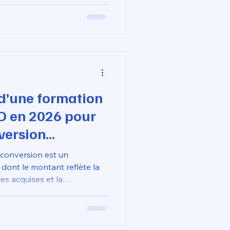
omparatifs ce trimestre,
à résoudre le "triangle d'or"
 extrême, intelligence
étitif.
f d’une formation
D en 2026 pour
version
?
econversion est un
 dont le montant reflète la
s acquises et la
 le marché. En ciblant des
iantes, vous garantissez la
 profil professionnel tout
 de financement public qui