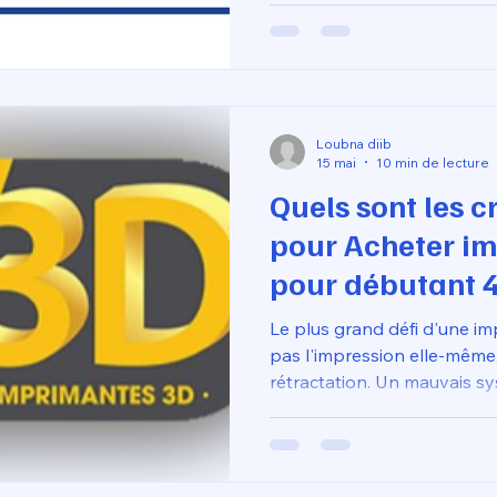
facturé et la qualité des m
tarif de référence d'environ 
que le budget mobilisé via 
parcours rigoureux : un a
Fusion 360
Loubna diib
15 mai
10 min de lecture
Quels sont les cr
pour Acheter i
pour débutant 4
se tromper ?
Le plus grand défi d'une im
pas l'impression elle-même,
rétractation. Un mauvais 
colmatages fréquents dans l
des va-et-vient entre les b
éprouvé en 2026 signifie o
le chemin du filament est le 