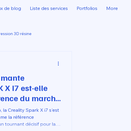
ux de blog
Liste des services
Portfolios
More
ession 3D résine
rimante
X I7 est-elle
rence du marché
 la Creality Spark X i7 s'est
me la référence
n tournant décisif pour la