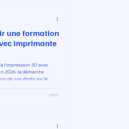
ers l'industrie 4.0 sans
sonnel.
r une formation
avec imprimante
 à l'impression 3D avec
 en 2026, la démarche
n de vos droits sur le
ormation. Il est essentiel de
tifié Qualiopi qui intègre
nte haute performance
mme support pédagogique.
ncement validé, vous recevez
à domicile