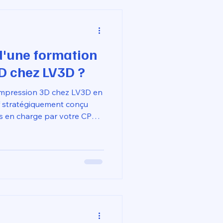
 d'une formation
3D chez LV3D ?
l'impression 3D chez LV3D en
if stratégiquement conçu
is en charge par votre CPF
tion). Ce pack "tout-
se limite pas à un simple
: il vous permet de devenir
ante haute performance
/s avec une précision de