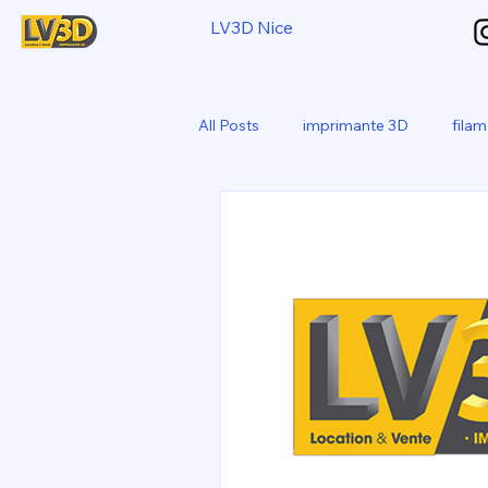
LV3D Nice
All Posts
imprimante 3D
fila
CREALITY SPARKX i7 Color Com