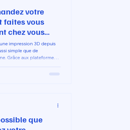
ndez votre
 faites vous
nt chez vous
rvice
une impression 3D depuis
 en ligne sans
ssi simple que de
ne. Grâce aux plateformes
 canapé ?
vous avez accès à des
avoir à gérer les réglages
'une imprimante chez vous.
 possible que
z votre