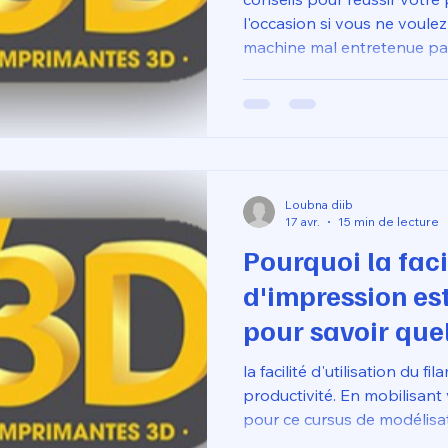
l'occasion si vous ne voulez
machine mal entretenue par
annulera tout le bénéfice du "Plug & P
Fi : En 2026, piloter son i
smartphone est la norme. 
l'application de la marque e
Loubna diib
17 avr.
15 min de lecture
Pourquoi la faci
d'impression est
pour savoir que
choisir pour im
la facilité d'utilisation du f
productivité. En mobilisant
pour ce cursus de modélisat
apprenez à identifier les 