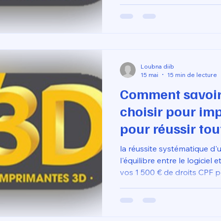
expertise technique et rigu
ligne ?
transformer vos fichiers 3D
composants finis, livrés di
tout en simplifiant drastiq
chaîne d'approvisionnemen
Loubna diib
15 mai
15 min de lecture
Comment savoir
choisir pour im
pour réussir tou
impressions en 
la réussite systématique d
l'équilibre entre le logiciel 
vos 1 500 € de droits CPF p
modélisation en ligne, vous
les caprices du filament, m
(température, vitesse, ventil
chaque polymère. C'est cett