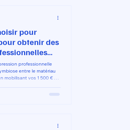
 transforme un concept
 tangible et précis dès les
oisir pour
our obtenir des
fessionnelles
pression professionnelle
symbiose entre le matériau
En mobilisant vos 1 500 € de
e modélisation en ligne,
s fibres de carbone et les
 une gestion rigoureuse des
xpertise technique, couplée
ante 3D livrée prête à