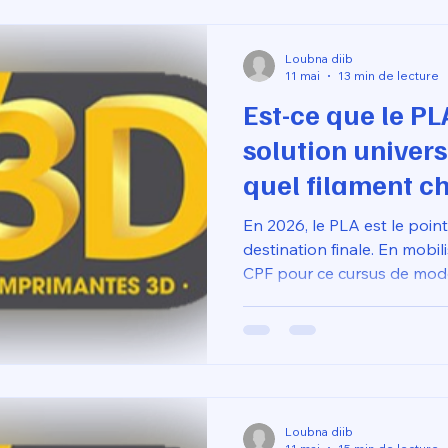
couplée à une imprimante 3D
Loubna diib
11 mai
13 min de lecture
Est-ce que le PL
solution univers
quel filament ch
imprimante 3D s
En 2026, le PLA est le point
destination finale. En mobil
CPF pour ce cursus de modél
apprenez que la réussite "
du matériau le plus simple,
adapter vos réglages aux co
objets. C'est cette experti
imprimante 3D livrée prête 
Loubna diib