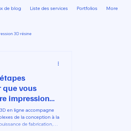
ux de blog
Liste des services
Portfolios
More
ession 3D résine
 étapes
r que vous
e impression
 livrer
n 3D en ligne accompagne
z vous grâce à
plexes de la conception à la
uissance de fabrication,
'impression 3D en