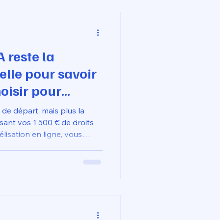
 livrée prête à l'emploi
A reste la
elle pour savoir
oisir pour
ans erreur ?
 de départ, mais plus la
isant vos 1 500 € de droits
isation en ligne, vous
sans erreur" ne dépend plus
 mais de votre capacité à
ntraintes réelles de vos
se technique, couplée à une
à l'emploi