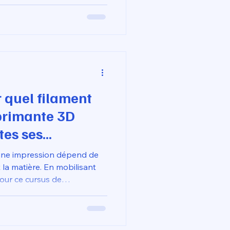
eur de contrôle qualité pour
 les plus exigeants en
rectement à votre adresse,
uement la gestion de votre
t.
 quel filament
primante 3D
tes ses
2026 ?
'une impression dépend de
et la matière. En mobilisant
our ce cursus de
 apprenez à ne plus subir
ais à adapter vos réglages
ation) aux spécificités de
e rigueur technique,