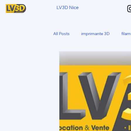
LV3D Nice
All Posts
imprimante 3D
fila
CREALITY SPARKX i7 Color Com