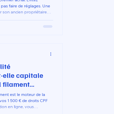
 pas faire de réglages. Une
 son ancien propriétaire
lay". Vérifiez le Wi-
mprimante depuis son
Assurez-vous que
st bien notée.
lité
-elle capitale
l filament
primante 3D ?
ilament est le moteur de la
 vos 1 500 € de droits CPF
ion en ligne, vous
polymères qui "pardonnent"