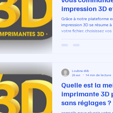
impression 3D et
livrer directeme
Grâce à notre plateforme 
grâce à notre se
impression 3D se résume à q
votre fichier, choisissez vo
d'impression 3D
pièces directement chez vou
quelques clics 
vous permet de bénéficier d
de haute qualité sans avoir 
techniques de fabrication, o
professionnelle et extrêmem
Loubna diib
26 avr.
14 min de lecture
Quelle est la me
imprimante 3D 
sans réglages ?
conseils pour réussir votre