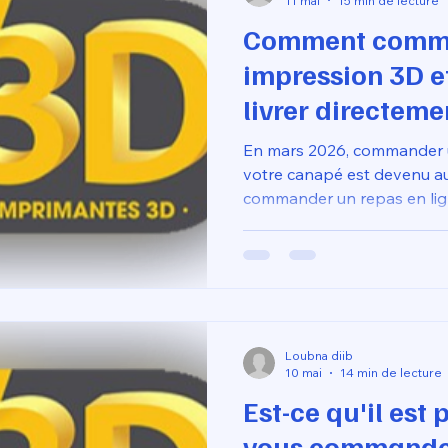
11 mai
15 min de lecture
Comment comma
impression 3D et
livrer directeme
grâce à notre se
En mars 2026, commander 
d'impression 3D
votre canapé est devenu au
commander un repas en lig
bouger de votre
de fabrication numérique, 
machines industrielles sans 
techniques ou l'entretien d
Loubna diib
10 mai
14 min de lecture
Est-ce qu'il est
vous commande