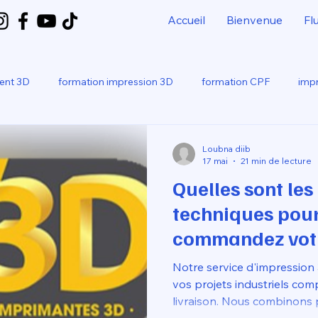
Accueil
Bienvenue
Fl
ment 3D
formation impression 3D
formation CPF
impr
bo
SNAPMAKER U1
Loubna diib
17 mai
21 min de lecture
Quelles sont les
techniques pou
commandez votr
3D et faites vous
Notre service d'impressio
directement che
vos projets industriels com
livraison. Nous combinons p
notre service d