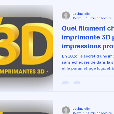
livrée prête à l'emploi, qui
virtuel en un objet physique
Loubna diib
premières he
15 avr.
18 min de lecture
Quel filament ch
imprimante 3D p
impressions pro
sans échec ?
En 2026, le secret d'une im
sans échec réside dans la 
et le paramétrage logiciel. 
droits CPF pour ce cursus d
vous apprenez à dompter le
polycarbonates qui exigent
températures. C'est cette e
à l'utilisation d'une imprim
l'emploi
Loubna diib
15 avr.
14 min de lecture