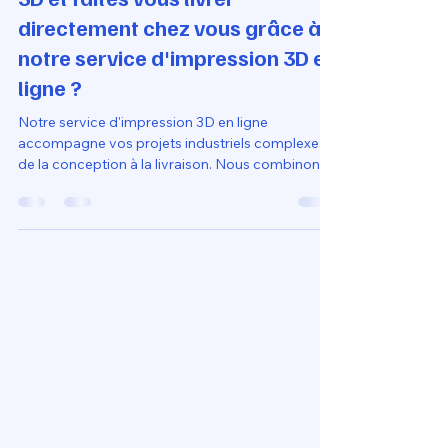
commandez votre impression
3D et faites vous livrer
directement chez vous grâce à
notre service d'impression 3D en
ligne ?
Notre service d'impression 3D en ligne
accompagne vos projets industriels complexes
de la conception à la livraison. Nous combinons
puissance de fabrication, expertise technique et
rigueur de contrôle qualité pour transformer vos
fichiers 3D les plus exigeants en composants
finis, livrés directement à votre adresse, tout en
simplifiant drastiquement la gestion de votre
chaîne d'approvisionnement.