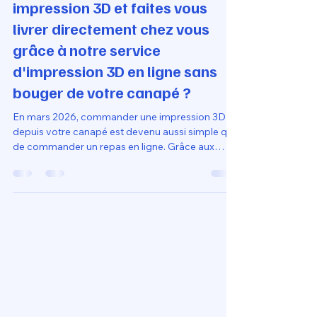
11 mai
15 min de lecture
Comment commandez votre
impression 3D et faites vous
livrer directement chez vous
grâce à notre service
d'impression 3D en ligne sans
bouger de votre canapé ?
En mars 2026, commander une impression 3D
depuis votre canapé est devenu aussi simple que
de commander un repas en ligne. Grâce aux
plateformes de fabrication numérique, vous avez
accès à des machines industrielles sans avoir à
gérer les réglages techniques ou l'entretien d'une
imprimante chez vous.