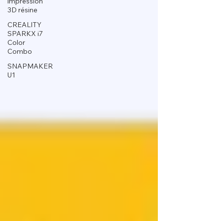
impression
3D résine
CREALITY
SPARKX i7
Color
Combo
SNAPMAKER
U1