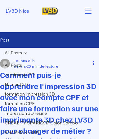
LV3D Nice
Post
All Posts
Loubna diib
All Posts
6 mars
20 min de lecture
Comment puis-je
imprimante 3D
apprendre l'impression 3D
filament 3D
formation impression 3D
avec mon compte CPF et
formation CPF
faire une formation sur une
impression 3D résine
imprimante 3D chez LV3D
CREALITY SPARKX i7 Color Combo
pour changer de métier ?
SNAPMAKER U1