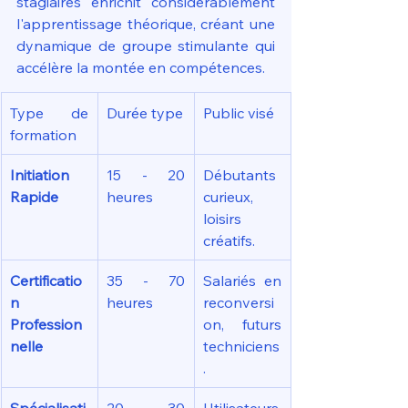
stagiaires enrichit considérablement 
l'apprentissage théorique, créant une 
dynamique de groupe stimulante qui 
accélère la montée en compétences.
Type de 
Durée type
Public visé
formation
Initiation 
15 - 20 
Débutants 
Rapide
heures
curieux, 
loisirs 
créatifs.
Certificatio
35 - 70 
Salariés en 
n 
heures
reconversi
Profession
on, futurs 
nelle
techniciens
.
Spécialisati
20 - 30 
Utilisateurs 