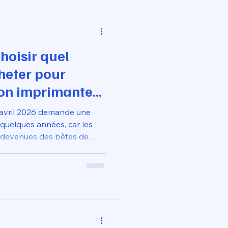
oisir quel
heter pour
on imprimante
s ses projets ?
n avril 2026 demande une
 quelques années, car les
t devenues des bêtes de
cs frustrants (buses
llent), le choix du filament
contrôle.