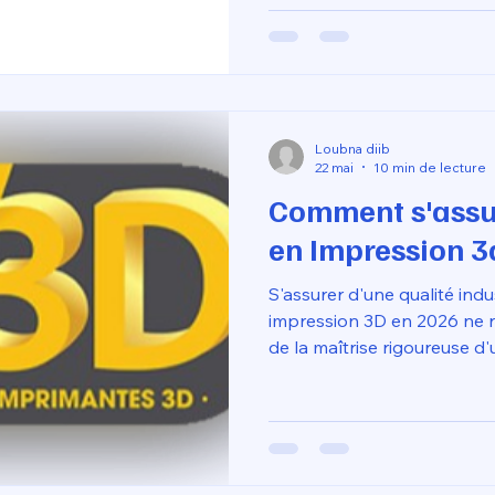
passer d’une logique de st
approche d'ingénierie granu
propriétés fonctionnelles. 
CoreXY à traiter des poly
PETG-Carbone, le TPU haute
Loubna diib
22 mai
10 min de lecture
Comment s'assur
en Impression 3
S'assurer d'une qualité indu
impression 3D en 2026 ne r
de la maîtrise rigoureuse 
complète, depuis la concept
machine. La première étape 
précision géométrique dès l
360, en intégrant les tolér
atteindre une précision fin