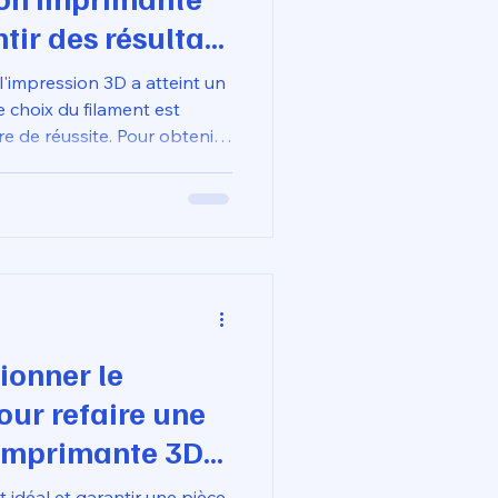
tir des résultats
?
l'impression 3D a atteint un
e choix du filament est
e de réussite. Pour obtenir
 de surface lisse, précision
 il ne faut plus simplement
is un matériau adapté aux
 actuelles.
ionner le
our refaire une
 imprimante 3D
t idéal et garantir une pièce