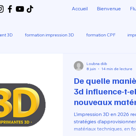
Accueil
Bienvenue
Fl
ment 3D
formation impression 3D
formation CPF
impr
bo
SNAPMAKER U1
Loubna diib
8 juin
14 min de lecture
De quelle maniè
3d influence-t-el
nouveaux matér
?
L’impression 3D en 2026 red
stratégies d’approvisionne
matériaux techniques, en fo