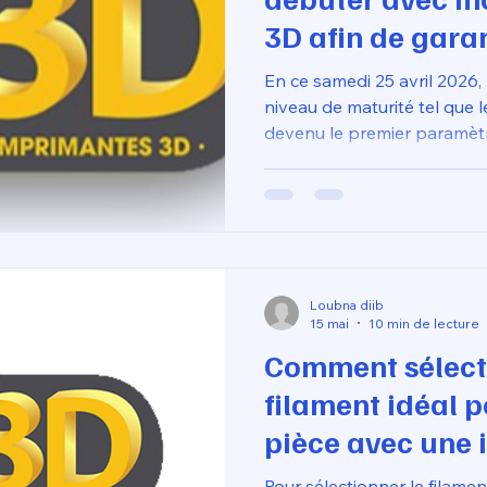
3D afin de garan
professionnels 
En ce samedi 25 avril 2026, 
niveau de maturité tel que l
devenu le premier paramètr
un rendu professionnel (état
dimensionnelle et solidité),
chercher "du plastique", ma
performances des machines
Loubna diib
15 mai
10 min de lecture
Comment sélect
filament idéal p
pièce avec une
résistante ?
Pour sélectionner le filamen