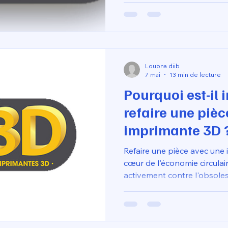
appareil entier pour une sim
cette démarche permet de p
des objets pour une conso
matérielle minime.
Loubna diib
7 mai
13 min de lecture
Pourquoi est-il i
refaire une piè
imprimante 3D 
Refaire une pièce avec une 
cœur de l'économie circulai
activement contre l'obsol
gaspillage de ressources. 
appareil entier pour une sim
cette démarche permet de p
des objets pour une conso