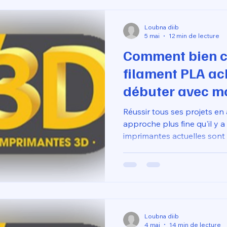
matérielle minime.
Loubna diib
5 mai
12 min de lecture
Comment bien ch
filament PLA ac
débuter avec m
3D et réussir tou
Réussir tous ses projets e
approche plus fine qu'il y a
imprimantes actuelles son
course. Pour éviter les éche
bouchées, pièces qui se déco
est votre premier levier de 
Loubna diib
4 mai
14 min de lecture