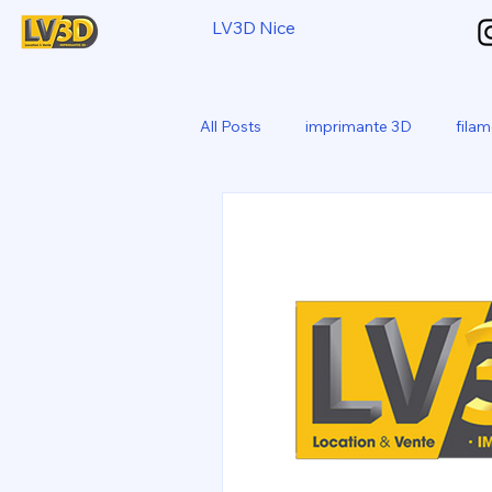
LV3D Nice
All Posts
imprimante 3D
fila
CREALITY SPARKX i7 Color Com