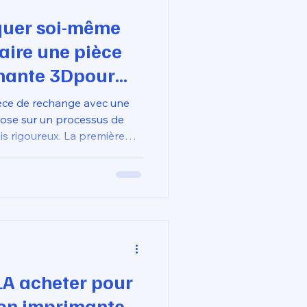
quer soi-même
aire une pièce
mante 3Dpour
ts ?
èce de rechange avec une
ose sur un processus de
ais rigoureux. La première
s côtes précises de l'élément
d à coulisse numérique, puis
sur un logiciel de
comme Fusion 360, une
ar les formations CPF. Pour
ctionnelle
LA acheter pour
on imprimante