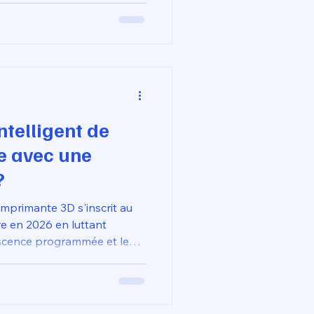
ple défaillance plastique,
rolonger la durée de vie
mmation énergétique et
ntelligent de
ce avec une
?
imprimante 3D s'inscrit au
re en 2026 en luttant
escence programmée et le
Plutôt que de remplacer un
ple défaillance plastique,
rolonger la durée de vie
mmation énergétique et