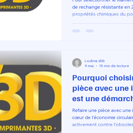
de rechange résistante en 2
propriétés chimiques du po
mécaniques et environnemen
pièces soumises à des chocs
(électroménager, intérieur d
sont privilégiés pour leur r
température de fléchisseme
l'avantage d'une résistanc
Loubna diib
l'extérieur.
9 mai
15 min de lecture
Pourquoi choisir
pièce avec une
est une démarc
Refaire une pièce avec une 
cœur de l'économie circulai
activement contre l'obsol
gaspillage de ressources. 