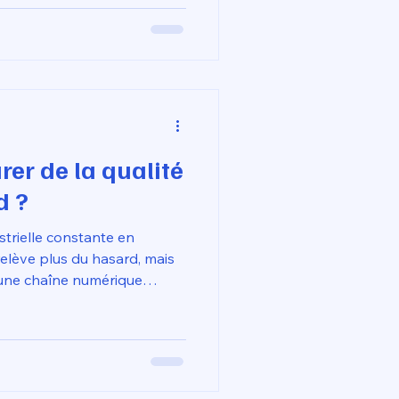
ock de masse à une
laire axée sur les
La capacité des machines
mères avancés — comme le
 densité ou le nylon
chargé — avec une précision de $\pm 0,02 mm
er de la qualité
d ?
strielle constante en
elève plus du hasard, mais
d'une chaîne numérique
ion jusqu'au pilotage
consiste à valider la
'étape du design sur Fusion
ances nécessaires pour
ale de pm 0,02 mm.