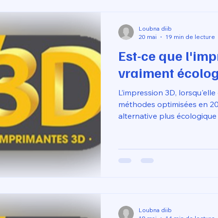
Loubna diib
20 mai
19 min de lecture
Est-ce que l'imp
vraiment écolog
L’impression 3D, lorsqu'elle
méthodes optimisées en 20
alternative plus écologique 
traditionnels, principalemen
drastique du gaspillage de 
Contrairement à l'usinage s
d'importants déchets par 
fabrication additive dépos
nécessaire, une efficacité r
systématique de recharges
Loubna diib