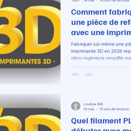
18 mai
14 min de lecture
Comment fabri
une pièce de ref
avec une impri
réparer ses obje
Fabriquer soi-même une pi
imprimante 3D en 2026 rep
rétro-ingénierie simplifié m
étape consiste à extraire le
défectueux à l'aide d'un pie
à reconstruire la géométrie 
conception paramétrique 
compétence clé valorisée p
garantir une réparation fon
Loubna diib
16 mai
15 min de lecture
Quel filament P
débuter avec m