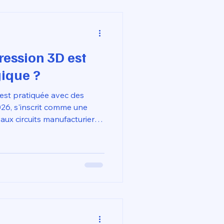
ression 3D est
ique ?
 est pratiquée avec des
26, s'inscrit comme une
aux circuits manufacturiers
t grâce à la réduction
matière première.
oustractif qui génère
enlèvement de copeaux, la
e uniquement le polymère
enforcée par l'usage
 é