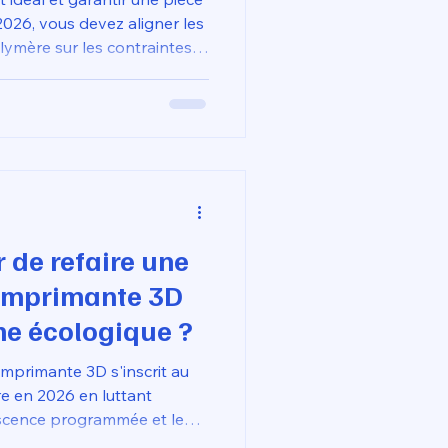
026, vous devez aligner les
lymère sur les contraintes
tales de l'objet. Pour des
 ou à la chaleur
e voiture), l'ABS ou l'ASA
obustesse et leur
nt élevée , l'ASA ayant
e supérieure aux UV pour
 de refaire une
 imprimante 3D
he écologique ?
imprimante 3D s'inscrit au
re en 2026 en luttant
escence programmée et le
Plutôt que de remplacer un