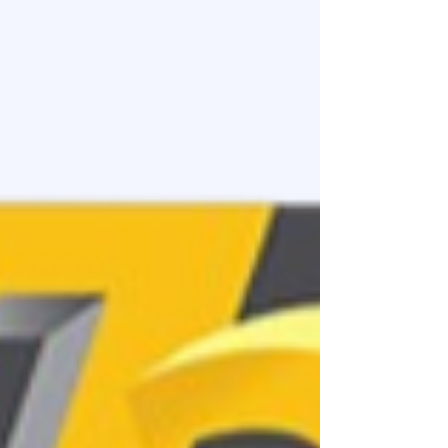
apprenez à ne plus subir les caprices du filament,
mais à adapter vos réglages (température,
vitesse, ventilation) aux spécificités de chaque
polymère. C'est cette rigueur technique, couplée
à une imprimante 3D livrée prête à l'emploi