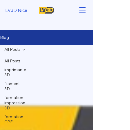
LV3D Nice
Blog
All Posts
All Posts
imprimante
3D
filament
3D
formation
impression
3D
formation
CPF