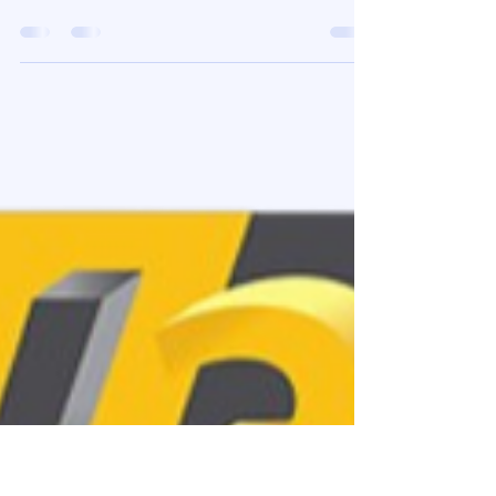
Loubna diib
14 avr.
18 min de lecture
Est-il facile de trouver des
pièces de rechange après avoir
fini d'acheter une Snapmaker U1
chez LV3D ?
la logistique de proximité de LV3D élimine toute
crainte de rupture de pièces pour votre
Snapmaker U1. En utilisant vos 1 500 € de droits
CPF pour ce cursus incluant le matériel, vous
intégrez un écosystème où la maintenance
corrective est facilitée par un support localisé et
réactif. C'est cette alliance entre une machine
conçue pour durer et un accès simplifié aux
composants d'origine qui sécurise votre
investissement de 150 €