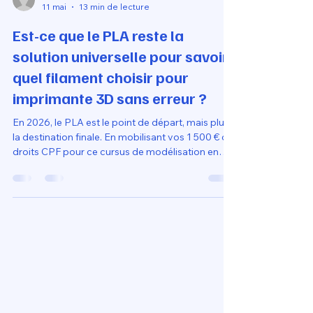
Loubna diib
11 mai
13 min de lecture
Est-ce que le PLA reste la
solution universelle pour savoir
quel filament choisir pour
imprimante 3D sans erreur ?
En 2026, le PLA est le point de départ, mais plus
la destination finale. En mobilisant vos 1 500 € de
droits CPF pour ce cursus de modélisation en
ligne, vous apprenez que la réussite "sans erreur"
ne dépend plus du matériau le plus simple, mais
de votre capacité à adapter vos réglages aux
contraintes réelles de vos objets. C'est cette
expertise technique, couplée à une imprimante
3D livrée prête à l'emploi