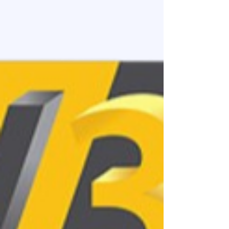
premiers prototypes ?
En 2026, la réussite d'un prototype dépend de la
cohérence entre le matériau de test et le design
final. En utilisant vos 1 500 € de droits CPF pour
ce cursus de modélisation en ligne, vous
apprenez à ne plus gaspiller de filaments
techniques coûteux pour de simples essais de
forme. C'est cette stratégie de prototypage par
étapes, couplée à une imprimante 3D livrée prête
à l'emploi, qui transforme un concept virtuel en
un objet physique tangible et précis dès les
premières he