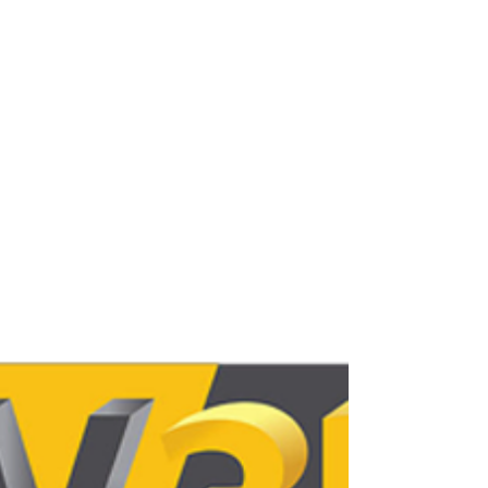
la productivité. En mobilisant vos 1 500 € de
droits CPF pour ce cursus de modélisation en
ligne, vous apprenez à identifier les polymères
qui "pardonnent" les erreurs de paramétrage,
vous permettant de vous concentrer sur le
design plutôt que sur la mécanique. C'est cette
sérénité technique, couplée à une imprimante 3D
livrée prête à l'emploi