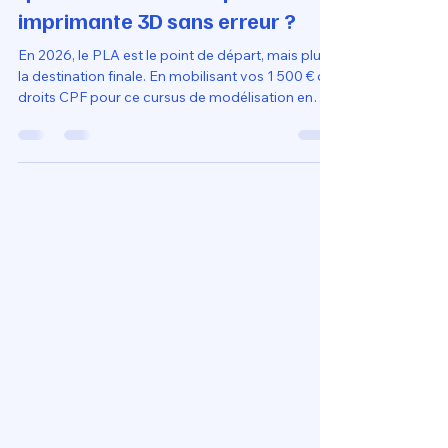
solution universelle pour savoir
quel filament choisir pour
imprimante 3D sans erreur ?
En 2026, le PLA est le point de départ, mais plus
la destination finale. En mobilisant vos 1 500 € de
droits CPF pour ce cursus de modélisation en
ligne, vous apprenez que la réussite "sans erreur"
ne dépend plus du matériau le plus simple, mais
de votre capacité à adapter vos réglages aux
contraintes réelles de vos objets. C'est cette
expertise technique, couplée à une imprimante
3D livrée prête à l'emploi