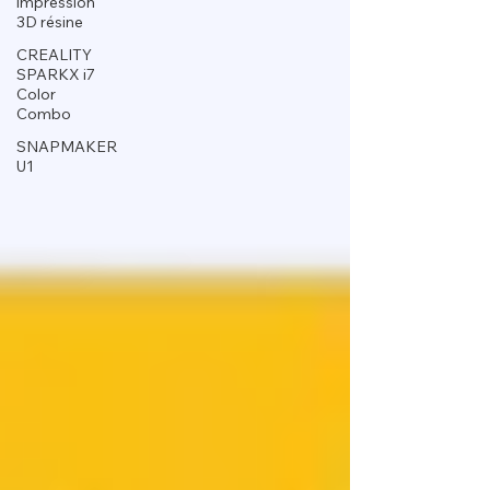
impression
3D résine
CREALITY
SPARKX i7
Color
Combo
SNAPMAKER
U1