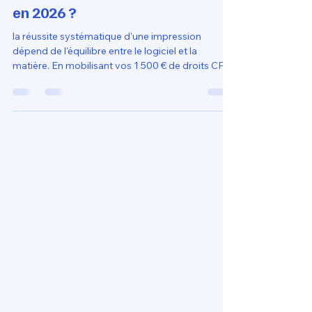
réussir toutes ses impressions
en 2026 ?
la réussite systématique d'une impression
dépend de l'équilibre entre le logiciel et la
matière. En mobilisant vos 1 500 € de droits CPF
pour ce cursus de modélisation en ligne, vous
apprenez à ne plus subir les caprices du filament,
mais à adapter vos réglages (température,
vitesse, ventilation) aux spécificités de chaque
polymère. C'est cette rigueur technique, couplée
à une imprimante 3D livrée prête à l'emploi