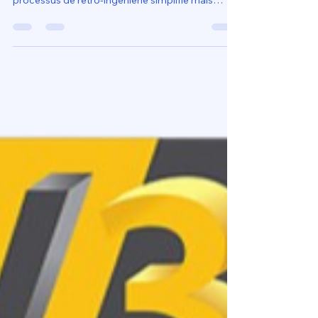
avec une imprimante 3Dpour
réparer ses objets ?
Fabriquer soi-même une pièce de rechange avec
une imprimante 3D en 2026 repose sur un
processus de rétro-ingénierie simplifié mais
rigoureux. La première étape consiste à extraire
les côtes précises de l'élément défectueux à
l'aide d'un pied à coulisse numérique, puis à
reconstruire la géométrie sur un logiciel de
conception paramétrique comme Fusion 360,
une compétence clé valorisée par les formations
CPF. Pour garantir une réparation fonctionnelle