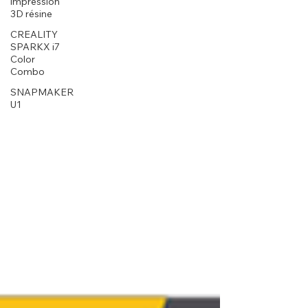
impression
3D résine
CREALITY
SPARKX i7
Color
Combo
SNAPMAKER
U1