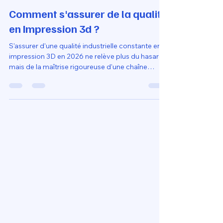
Loubna diib
22 mai
10 min de lecture
Comment s'assurer de la qualité
en Impression 3d ?
S'assurer d'une qualité industrielle constante en
impression 3D en 2026 ne relève plus du hasard,
mais de la maîtrise rigoureuse d'une chaîne
numérique complète, depuis la conception
jusqu'au pilotage machine. La première étape
consiste à valider la précision géométrique dès
l'étape du design sur Fusion 360, en intégrant les
tolérances nécessaires pour atteindre une
précision finale de pm 0,02 mm.