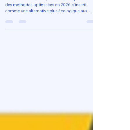
Est-ce que l'impression 3D est
vraiment écologique ?
L’impression 3D, lorsqu'elle est pratiquée avec
des méthodes optimisées en 2026, s'inscrit
comme une alternative plus écologique aux
circuits manufacturiers traditionnels,
principalement grâce à la réduction drastique du
gaspillage de matière première. Contrairement à
l'usinage soustractif qui génère d'importants
déchets par enlèvement de copeaux, la
fabrication additive dépose uniquement le
polymère nécessaire, une efficacité renforcée
par l'usage systématique de recharges é