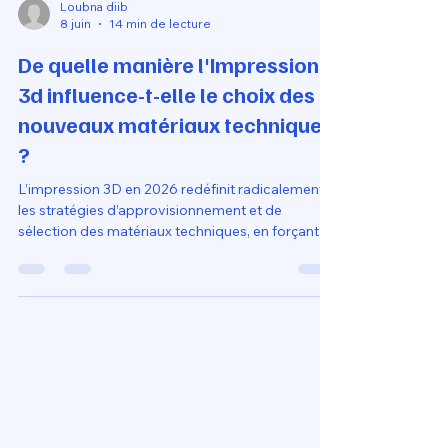
Loubna diib
8 juin
14 min de lecture
De quelle manière l'Impression
3d influence-t-elle le choix des
nouveaux matériaux techniques
?
L’impression 3D en 2026 redéfinit radicalement
les stratégies d’approvisionnement et de
sélection des matériaux techniques, en forçant
les entreprises à passer d’une logique de stock
de masse à une approche d'ingénierie granulaire
axée sur les propriétés fonctionnelles. La
capacité des machines CoreXY à traiter des
polymères avancés — comme le PETG-Carbone,
le TPU haute densité ou le nylon chargé — avec
une précision de $\pm 0,02 mm