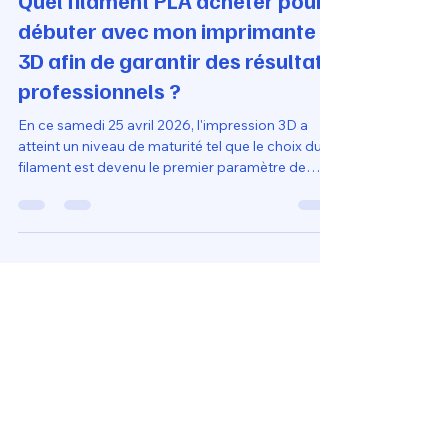
Loubna diib
16 mai
15 min de lecture
Quel filament PLA acheter pour
débuter avec mon imprimante
3D afin de garantir des résultats
professionnels ?
En ce samedi 25 avril 2026, l'impression 3D a
atteint un niveau de maturité tel que le choix du
filament est devenu le premier paramètre de
réussite. Pour obtenir un rendu professionnel
(état de surface lisse, précision dimensionnelle et
solidité), il ne faut plus simplement chercher "du
plastique", mais un matériau adapté aux
performances des machines actuelles.