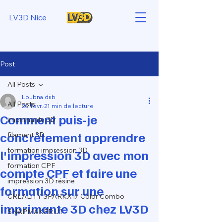
LV3D Nice
Post
All Posts
Loubna diib
All Posts
20 févr.
21 min de lecture
Comment puis-je
imprimante 3D
concrètement apprendre
filament 3D
formation impression 3D
l'impression 3D avec mon
formation CPF
compte CPF et faire une
impression 3D résine
formation sur une
CREALITY SPARKX i7 Color Combo
imprimante 3D chez LV3D
SNAPMAKER U1