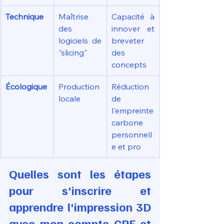
Technique
Maîtrise 
Capacité à 
des 
innover et 
logiciels de 
breveter 
"slicing"
des 
concepts
Écologique
Production 
Réduction 
locale
de 
l'empreinte 
carbone 
personnell
e et pro
Quelles sont les étapes 
pour s'inscrire et 
apprendre l'impression 3D 
avec mon compte CPF et 