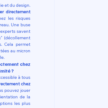
ie et du design. 
er directement 
nez les risques 
reau. Une buse 
experts savent 
" (décollement 
. Cela permet 
tées au micron 
le.
ectement chez 
imité ?
cessible à tous 
rectement chez 
us pouvez jouer 
entation de la 
ptions les plus 