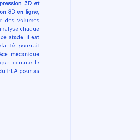
ression 3D et 
ion 3D en ligne
, 
r des volumes 
analyse chaque 
e stade, il est 
apté pourrait 
ièce mécanique 
ique comme le 
du PLA pour sa 