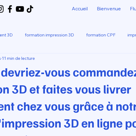
Accueil
Bienvenue
Fl
ment 3D
formation impression 3D
formation CPF
impr
s
11 min de lecture
bo
SNAPMAKER U1
 devriez-vous commandez
n 3D et faites vous livrer
nt chez vous grâce à not
'impression 3D en ligne p