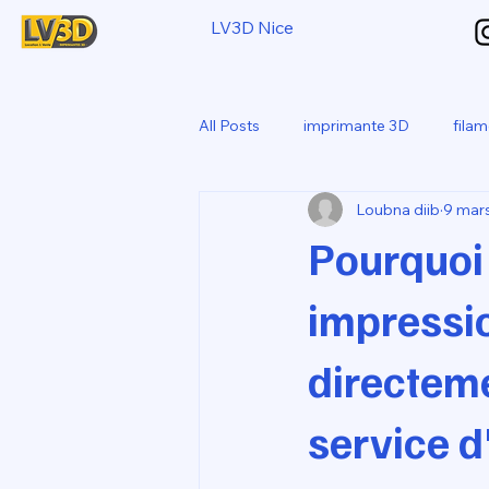
LV3D Nice
All Posts
imprimante 3D
fila
Loubna diib
9 mar
CREALITY SPARKX i7 Color Com
Pourquoi
impressio
directeme
service d