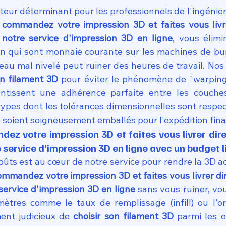
acteur déterminant pour les professionnels de l'ingénier
 
commandez votre impression 3D et faites vous livr
notre service d'impression 3D en ligne
, vous élimi
on qui sont monnaie courante sur les machines de bu
au mal nivelé peut ruiner des heures de travail. Nos 
on filament 3D
 pour éviter le phénomène de "warping
ntissent une adhérence parfaite entre les couches
types dont les tolérances dimensionnelles sont respec
e soient soigneusement emballés pour l'expédition fina
 votre impression 3D et faites vous livrer dir
 service d'impression 3D en ligne avec un budget l
oûts est au cœur de notre service pour rendre la 3D ac
ommandez votre impression 3D et faites vous livrer di
service d'impression 3D en ligne
 sans vous ruiner, vo
ètres comme le taux de remplissage (infill) ou l'ori
ment judicieux de 
choisir son filament 3D
 parmi les o