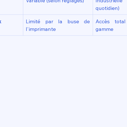
Variable (selon réglages)
Industriell
quotidien)
x
Limité par la buse de 
Accès total
l'imprimante
gamme