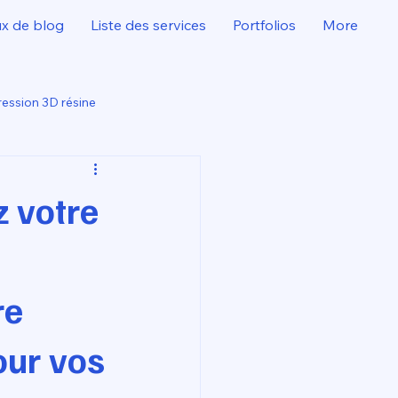
ux de blog
Liste des services
Portfolios
More
ession 3D résine
 votre
re
our vos