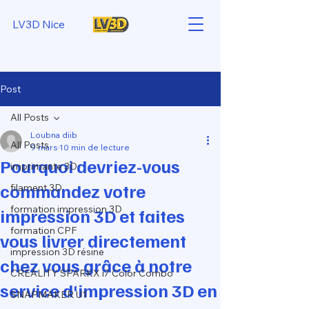
LV3D Nice
Post
All Posts
Loubna diib
All Posts
9 mars
10 min de lecture
Pourquoi devriez-vous
imprimante 3D
commandez votre
filament 3D
formation impression 3D
impression 3D et faites
formation CPF
vous livrer directement
impression 3D résine
chez vous grâce à notre
CREALITY SPARKX i7 Color Combo
service d'impression 3D en
SNAPMAKER U1