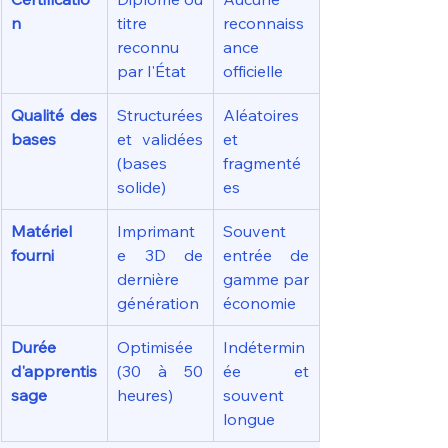
n
titre 
reconnaiss
reconnu 
ance 
par l'État
officielle
Qualité des 
Structurées 
Aléatoires 
bases
et validées 
et 
(bases 
fragmenté
solide)
es
Matériel 
Imprimant
Souvent 
fourni
e 3D de 
entrée de 
dernière 
gamme par 
génération
économie
Durée 
Optimisée 
Indétermin
d'apprentis
(30 à 50 
ée et 
sage
heures)
souvent 
longue