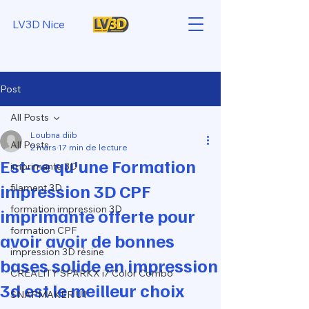
LV3D Nice
Post
All Posts
Loubna diib
All Posts
2 mars
17 min de lecture
Est-ce qu'une Formation
imprimante 3D
impression 3D CPF
filament 3D
formation impression 3D
imprimante offerte pour
formation CPF
avoir avoir de bonnes
impression 3D résine
bases solide en impression
CREALITY SPARKX i7 Color Combo
3d est le meilleur choix
SNAPMAKER U1