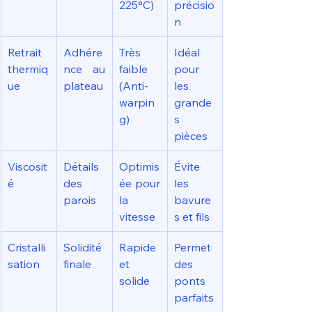
225°C)
précisio
n
Retrait 
Adhére
Très 
Idéal 
thermiq
nce au 
faible 
pour 
ue
plateau
(Anti-
les 
warpin
grande
g)
s 
pièces
Viscosit
Détails 
Optimis
Évite 
é
des 
ée pour 
les 
parois
la 
bavure
vitesse
s et fils
Cristalli
Solidité 
Rapide 
Permet 
sation
finale
et 
des 
solide
ponts 
parfaits