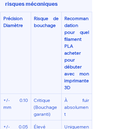
risques mécaniques
Précision 
Risque de 
Recomman
Diamètre
bouchage
dation 
pour quel 
filament 
PLA 
acheter 
pour 
débuter 
avec mon 
imprimante 
3D
+/- 0.10 
Critique 
À fuir 
mm
(Bouchage 
absolumen
garanti)
t
+/- 0.05 
Élevé 
Uniquemen