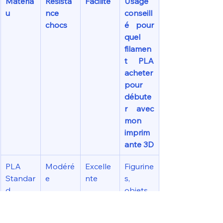
Matéria
Résista
Facilité
Usage 
u
nce 
conseill
chocs
é pour 
quel 
filamen
t PLA 
acheter 
pour 
débute
r avec 
mon 
imprim
ante 3D
PLA 
Modéré
Excelle
Figurine
Standar
e
nte
s, 
d
objets 
statiqu
es