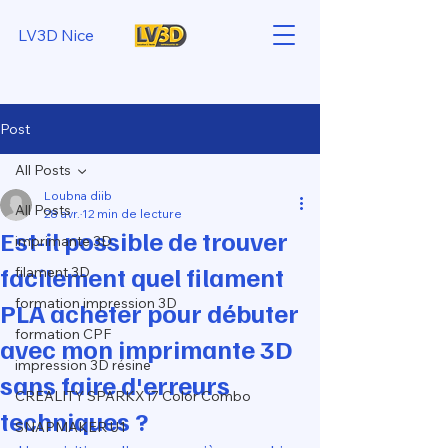
LV3D Nice
Post
All Posts
Loubna diib
All Posts
28 avr.
12 min de lecture
Est-il possible de trouver
imprimante 3D
facilement quel filament
filament 3D
formation impression 3D
PLA acheter pour débuter
formation CPF
avec mon imprimante 3D
impression 3D résine
sans faire d'erreurs
CREALITY SPARKX i7 Color Combo
techniques ?
SNAPMAKER U1