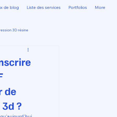
ux de blog
Liste des services
Portfolios
More
ession 3D résine
nscrire
F
r de
 3d ?
qu'aujourd'hui, 