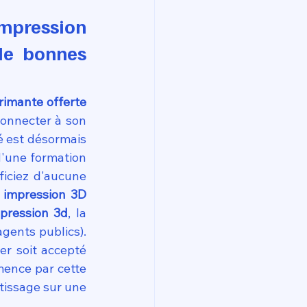
impression 
de bonnes 
imante offerte 
connecter à son 
 est désormais 
d'une formation 
iciez d'aucune 
 impression 3D 
mpression 3d
, la 
gents publics). 
r soit accepté 
ence par cette 
tissage sur une 