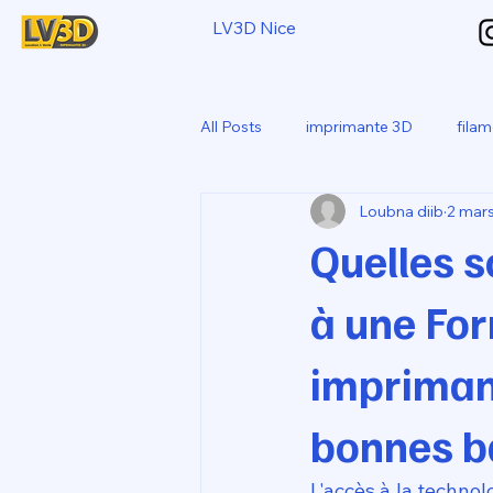
LV3D Nice
All Posts
imprimante 3D
fila
Loubna diib
2 mar
CREALITY SPARKX i7 Color Com
Quelles s
à une Fo
imprimant
bonnes ba
L'accès à la technol