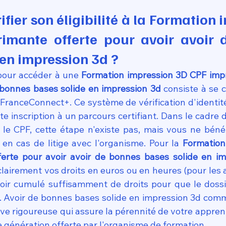
ier son éligibilité à la Formation 
imante offerte pour avoir avoir 
 en impression 3d ?
pour accéder à une 
Formation impression 3D CPF impr
 bonnes bases solide en impression 3d
 consiste à se 
 FranceConnect+. Ce système de vérification d'identité
te inscription à un parcours certifiant. Dans le cadre 
le CPF, cette étape n'existe pas, mais vous ne bénéf
 en cas de litige avec l'organisme. Pour la 
Formation
erte pour avoir avoir de bonnes bases solide en i
lairement vos droits en euros ou en heures (pour les a
avoir cumulé suffisamment de droits pour que le dossie
. Avoir de bonnes bases solide en impression 3d comm
ive rigoureuse qui assure la pérennité de votre appren
 génération offerte par l'organisme de formation.