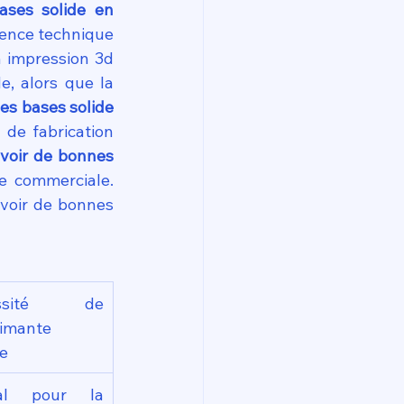
ses solide en 
tence technique 
 impression 3d 
sans le CPF serait considérée comme une charge professionnelle lourde, alors que la 
s bases solide 
 de fabrication 
voir de bonnes 
e commerciale. 
voir de bonnes 
essité de 
imante 
te
ial pour la 