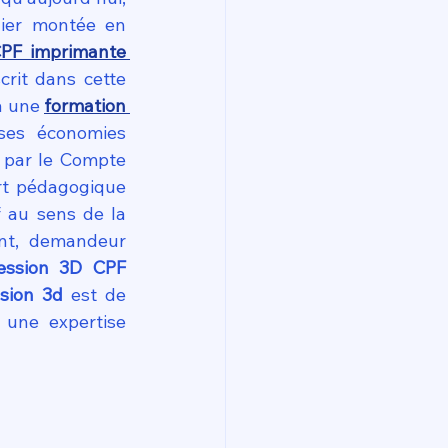
ier montée en 
PF imprimante 
scrit dans cette 
à une 
formation 
ses économies 
 par le Compte 
t pédagogique 
f au sens de la 
ant, demandeur 
ession 3D CPF 
sion 3d
 est de 
une expertise 