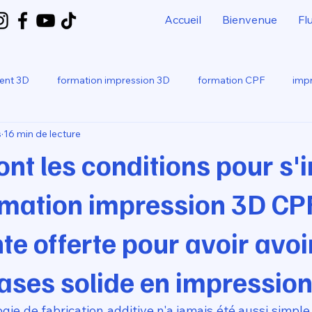
Accueil
Bienvenue
Fl
ment 3D
formation impression 3D
formation CPF
impr
s
16 min de lecture
bo
SNAPMAKER U1
ont les conditions pour s'i
rmation impression 3D CP
e offerte pour avoir avoi
ses solide en impression
ogie de fabrication additive n'a jamais été aussi simple 