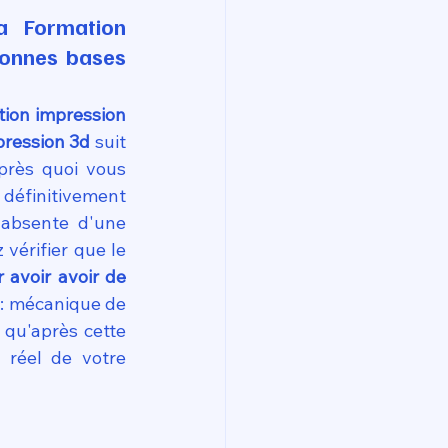
a Formation 
onnes bases 
ion impression 
pression 3d
 suit 
près quoi vous 
définitivement 
absente d'une 
érifier que le 
avoir avoir de 
 : mécanique de 
qu'après cette 
réel de votre 