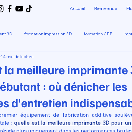
Accueil
Bienvenue
Fl
ment 3D
formation impression 3D
formation CPF
impr
14 min de lecture
bo
SNAPMAKER U1
t la meilleure imprimante
ébutant : où dénicher les
s d'entretien indispensab
 premier équipement de fabrication additive soulèv
ale : 
quelle est la meilleure imprimante 3D pour u
 réside plus uniquement dans les performances brutes 