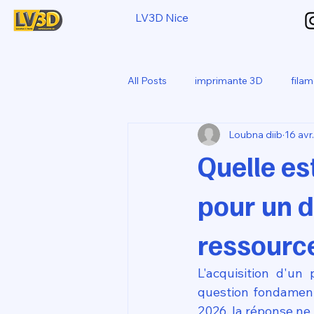
LV3D Nice
All Posts
imprimante 3D
fila
Loubna diib
16 avr.
CREALITY SPARKX i7 Color Com
Quelle es
pour un d
ressource
L'acquisition d'un
question fondament
2026, la réponse ne