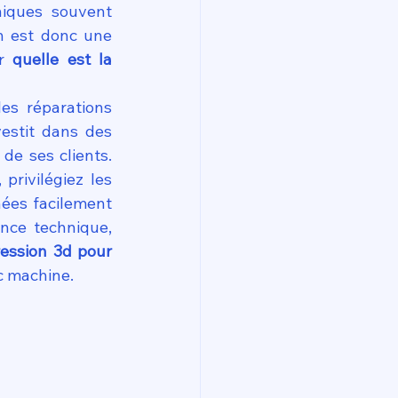
iques souvent 
n est donc une 
r 
quelle est la 
es réparations 
estit dans des 
e ses clients. 
, privilégiez les 
ées facilement 
nce technique, 
ession 3d pour 
c machine.