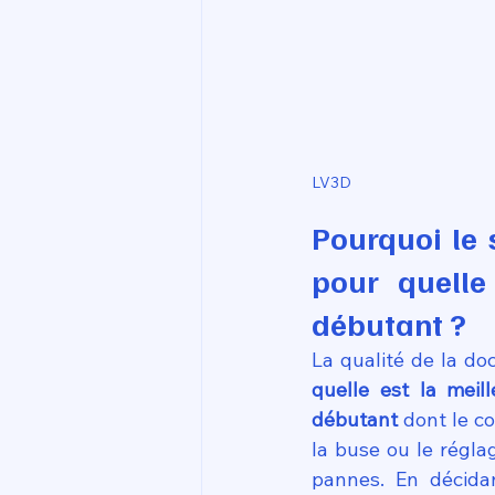
LV3D
Pourquoi le s
pour quelle
débutant ?
quelle est la mei
débutant
 dont le c
la buse ou le régla
pannes. En décida