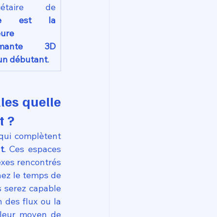
propriétaire de 
le est la 
ure 
imante 3D 
un débutant
.
es quelle 
t ?
qui complètent 
t
. Ces espaces 
xes rencontrés 
. Si vous prenez le temps de 
s serez capable 
des flux ou la 
lleur moyen de 