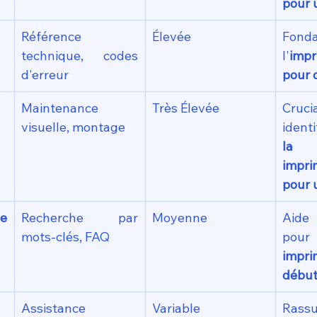
pour 
Référence 
Élevée
Fonda
technique, codes 
l'
imp
d'erreur
pour 
Maintenance 
Très Élevée
Cruc
visuelle, montage
identi
la 
impr
pour 
 
Recherche par 
Moyenne
Aide
mots-clés, FAQ
impri
début
Assistance 
Variable
Rassu