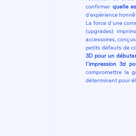
confirmer 
quelle e
d'expérience honnêt
La force d'une comm
(upgrades) imprim
accessoires, conçus 
petits défauts de c
3D pour un débuta
l'impression 3d p
compromettre la ga
déterminant pour él