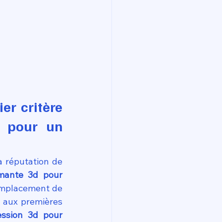
er critère 
 pour un 
La qualité de la documentation officielle est le socle sur lequel repose la réputation de 
mante 3d pour 
emplacement de 
 aux premières 
ssion 3d pour 