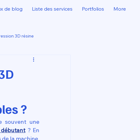
ux de blog
Liste des services
Portfolios
More
ession 3D résine
 3D
les ?
e souvent une 
n débutant
 ? En 
de la machine, 