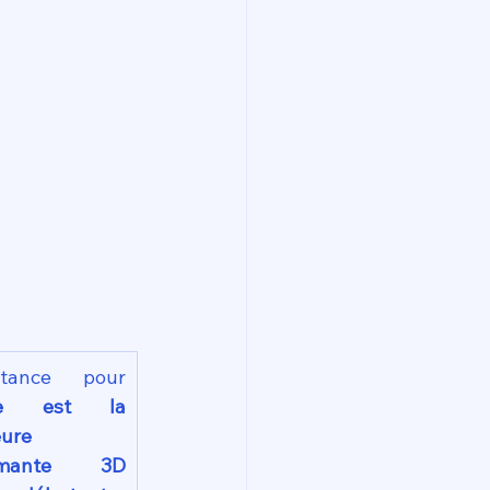
Importance pour 
le est la 
ure 
imante 3D 