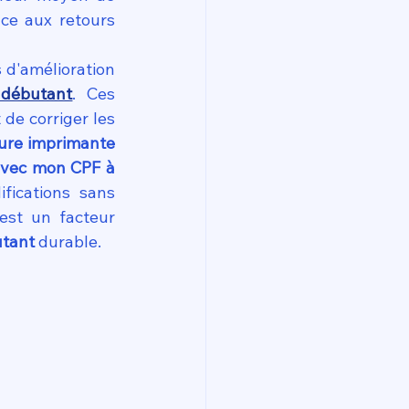
ce aux retours 
d'amélioration 
débutant
. Ces 
de corriger les 
eure imprimante 
avec mon CPF à 
fications sans 
st un facteur 
utant
 durable.