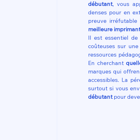
débutant
, vous ap
denses pour en extr
preuve irréfutable
meilleure impriman
Il est essentiel d
coûteuses sur une
ressources pédagog
En cherchant 
quel
marques qui offrent
accessibles. La pé
surtout si vous env
débutant
 pour deve