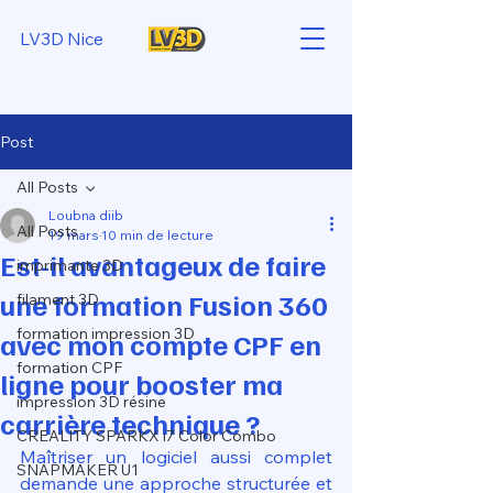
LV3D Nice
Post
All Posts
Loubna diib
All Posts
19 mars
10 min de lecture
Est-il avantageux de faire
imprimante 3D
une formation Fusion 360
filament 3D
formation impression 3D
avec mon compte CPF en
formation CPF
ligne pour booster ma
impression 3D résine
carrière technique ?
CREALITY SPARKX i7 Color Combo
Maîtriser un logiciel aussi complet 
SNAPMAKER U1
demande une approche structurée et 