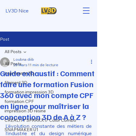
LV3D Nice
Post
All Posts
Loubna diib
All Posts
28 mars
11 min de lecture
Guide exhaustif : Comment
imprimante 3D
faire une formation Fusion
filament 3D
formation impression 3D
360 avec mon compte CPF
formation CPF
en ligne pour maîtriser la
impression 3D résine
conception 3D de A à Z ?
CREALITY SPARKX i7 Color Combo
L’évolution constante des métiers de 
SNAPMAKER U1
l’industrie et du design numérique 